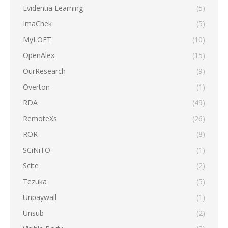
Evidentia Learning
(5)
ImaChek
(5)
MyLOFT
(10)
OpenAlex
(15)
OurResearch
(9)
Overton
(1)
RDA
(49)
RemoteXs
(26)
ROR
(8)
SCiNiTO
(1)
Scite
(2)
Tezuka
(5)
Unpaywall
(1)
Unsub
(2)