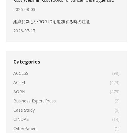
RDA_Webinar_RDA toolkit for African Cataloguers#2
2026-08-03
組織に新しいROR IDを追加する時の注意
2026-07-17
Categories
ACCESS
(99)
ACTFL
(423)
AORN
(473)
Business Expert Press
(2)
Case Study
(6)
CINDAS
(14)
CyberPatient
(1)