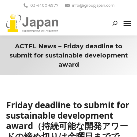
03-4400-6977
info@igroupjapan.com
Search:
ACTFL News – Friday deadline to
submit for sustainable development
award
You are here:
Friday deadline to submit for
sustainable development
award（持続可能な開発アワー
ドの締め切りは金曜日までで