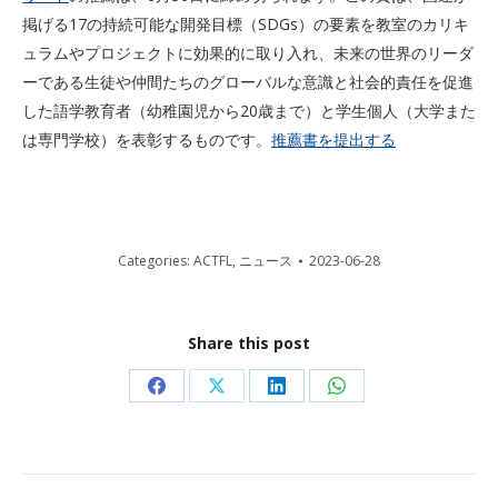
掲げる17の持続可能な開発目標（SDGs）の要素を教室のカリキ
ュラムやプロジェクトに効果的に取り入れ、未来の世界のリーダ
ーである生徒や仲間たちのグローバルな意識と社会的責任を促進
した語学教育者（幼稚園児から20歳まで）と学生個人（大学また
は専門学校）を表彰するものです。
推薦書を提出する
Categories:
ACTFL
,
ニュース
2023-06-28
Share this post
Share
Share
Share
Share
on
on
on
on
Facebook
X
LinkedIn
WhatsApp
Post