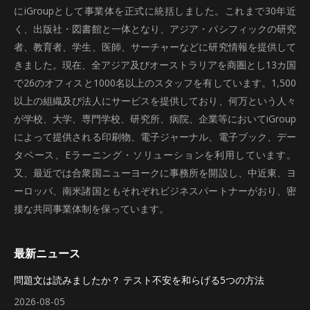
にiGroupとして事業体を正式に統括しました。これまで30年近
く、出版社・図書館と一体となり、アジア・パシフィックの研究
者、教育者、学生、医師、サーチャーなどに研究情報を提供して
きました。現在、全アジア及びオーストラリアを商圏とし13カ国
で26のオフィスと1000名以上のスタッフを有しています。1,500
以上の組織及び法人にサービスを提供しており、何万という人々
が学校、大学、専門学校、研究所、病院、企業等においてiGroup
によって提供される印刷物、電子ジャーナル、電子ブック、デー
タベース、Eラーニング・ソリューションを利用しています。
又、最近では合衆国ニューヨークに事務所を開設し、中近東、ヨ
ーロッパ、南米諸国ともそれぞれビジネスパートナーがおり、密
接な共同事業体制を保っています。
最新ニュース
問題文は読みましたか？ テスト不安を和らげる5つの方法
2026-08-05