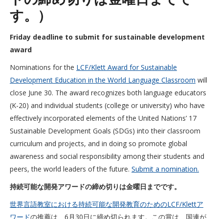
す。）
Friday deadline to submit for sustainable development
award
Nominations for the
LCF/Klett Award for Sustainable
Development Education in the World Language Classroom
will
close June 30. The award recognizes both language educators
(K-20) and individual students (college or university) who have
effectively incorporated elements of the United Nations’ 17
Sustainable Development Goals (SDGs) into their classroom
curriculum and projects, and in doing so promote global
awareness and social responsibility among their students and
peers, the world leaders of the future.
Submit a nomination.
持続可能な開発アワードの締め切りは金曜日までです。
世界言語教室における持続可能な開発教育のためのLCF/Klettア
ワード
の推薦は、6月30日に締め切られます。この賞は、国連が