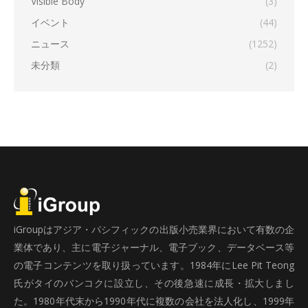
Visible Body
(3)
イベント
(44)
ニュース
(1252)
未分類
(2)
iGroupはアジア・パシフィックの出版小売業界において有数の企
業体であり、主に電子ジャーナル、電子ブック、データベース等
の電子コンテンツを取り扱っています。1984年にLee Pit Teong
氏がタイのバンコクに設立し、その後急速に成長・拡大しまし
た。1980年代末から1990年代に複数の会社を法人化し、1999年