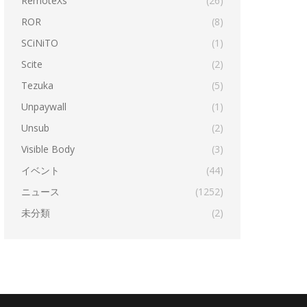
RemoteXs
(26)
ROR
(8)
SCiNiTO
(1)
Scite
(2)
Tezuka
(5)
Unpaywall
(1)
Unsub
(2)
Visible Body
(3)
イベント
(44)
ニュース
(1252)
未分類
(2)