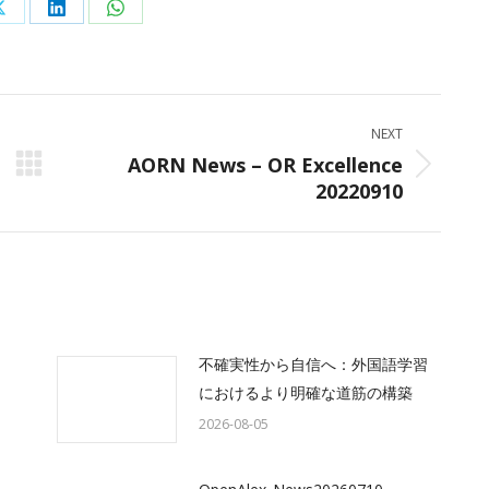
Share
Share
Share
on
on
on
ok
X
LinkedIn
WhatsApp
NEXT
AORN News – OR Excellence
Next
20220910
post:
不確実性から自信へ：外国語学習
におけるより明確な道筋の構築
2026-08-05