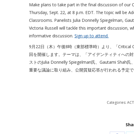
Make plans to take part in the final discussion of our
Thursday, Sept. 22, at 8 p.m. EDT. The topic will be A
Classrooms. Panelists Julia Donnelly Spiegelman, Gau
Victoria Russell will tackle this important discussion, 
informative discussion.
Sign up to attend.
9月22日（木）午後8時（東部標準時）より、「Critical Conver
回を開催します。テーマは、「アイデンティティへの対
ストのJulia Donnelly Spiegelman氏、Gautami Sha
重要な議論に取り組み、公開質疑応答が行われる予定で
Categories:
ACT
Sha