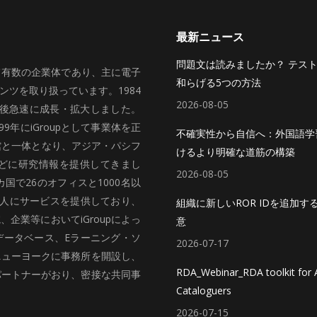
最新ニュース
問題文は読みましたか？ テス
いて有数の企業体であり、主に電子
和らげる5つの方法
ツを取り扱っています。1984
2026-08-05
、その後急速に成長・拡大しました。
99年にiGroupとして事業体を正
不確実性から自信へ：外国語学
館と一体となり、アジア・パシフ
けるより明確な道筋の構築
どに研究情報を提供してきまし
2026-08-05
国で26のオフィスと1000名以
法人にサービスを提供しており、
組織に新しいROR IDを追加す
企業等においてiGroupによっ
意
データベース、Eラーニング・ソ
2026-07-17
ニューヨークに事務所を開設し、
RDA_Webinar_RDA toolkit for A
パートナーがおり、密接な共同事
Cataloguers
2026-07-15