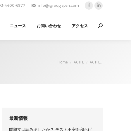
03-4400-6977
info@igroupjapan.com
Facebook
Linkedin
page
page
opens
opens
ニュース
お問い合わせ
アクセス
Search:
in
in
new
new
window
window
You are here:
Home
ACTFL
ACTFL…
最新情報
問題文は読みましたか？ テスト不安を和らげ