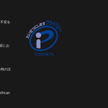
ト不安を
習にお
る時の注
frican