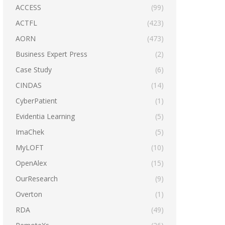
ACCESS
(99)
ACTFL
(423)
AORN
(473)
Business Expert Press
(2)
Case Study
(6)
CINDAS
(14)
CyberPatient
(1)
Evidentia Learning
(5)
ImaChek
(5)
MyLOFT
(10)
OpenAlex
(15)
OurResearch
(9)
Overton
(1)
RDA
(49)