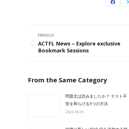
Share
on
Facebo
Post
PREVIOUS
navigation
ACTFL News – Explore exclusive
Previous
Bookmark Sessions
post:
From the Same Category
問題文は読みましたか？ テスト不
安を和らげる5つの方法
2026-08-05