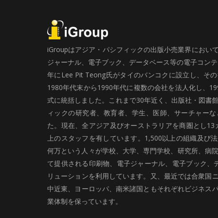
iGroupはアジア・パシフィックの出版小売業界にお
ジャーナル、電子ブック、データベース等の電子コンテン
年にLee Pit Teong氏がタイのバンコクに設立し
1980年代末から1990年代に複数の会社を法人化し、19
式に統括しました。これまで30年近く、出版社・図書
ィックの研究者、教育者、学生、医師、サーチャーな
た。現在、全アジア及びオーストラリアを商圏とし13カ
上のスタッフを有しています。1,500以上の組織及び
何万という人々が学校、大学、専門学校、研究所、病院、
て提供される印刷物、電子ジャーナル、電子ブック、
リューションを利用しています。又、最近では合衆国
中近東、ヨーロッパ、南米諸国ともそれぞれビジネス
業体制を保っています。