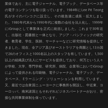
業体であり、主に電子ジャーナル、電子ブック、データベース等
の電子コンテンツを取り扱っています。1984年にLee Pit Teong
氏がタイのバンコクに設立し、その後急速に成長・拡大しまし
た。1980年代末から1990年代に複数の会社を法人化し、1999年
にiGroupとして事業体を正式に統括しました。これまで30年近
く、出版社・図書館と一体となり、アジア・パシフィックの研究
者、教育者、学生、医師、サーチャーなどに研究情報を提供して
きました。現在、全アジア及びオーストラリアを商圏とし13カ国
で26のオフィスと1000名以上のスタッフを有しています。1,500
以上の組織及び法人にサービスを提供しており、何万という人々
が学校、大学、専門学校、研究所、病院、企業等においてiGroup
によって提供される印刷物、電子ジャーナル、電子ブック、デー
タベース、Eラーニング・ソリューションを利用しています。
又、最近では合衆国ニューヨークに事務所を開設し、中近東、ヨ
ーロッパ、南米諸国ともそれぞれビジネスパートナーがおり、密
接な共同事業体制を保っています。