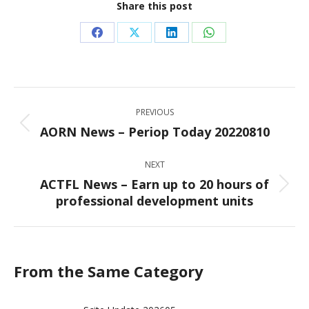
Share this post
Share
Share
Share
Share
on
on
on
on
Facebook
X
LinkedIn
WhatsApp
Post
PREVIOUS
navigation
AORN News – Periop Today 20220810
Previous
post:
NEXT
ACTFL News – Earn up to 20 hours of
Next
professional development units
post:
From the Same Category