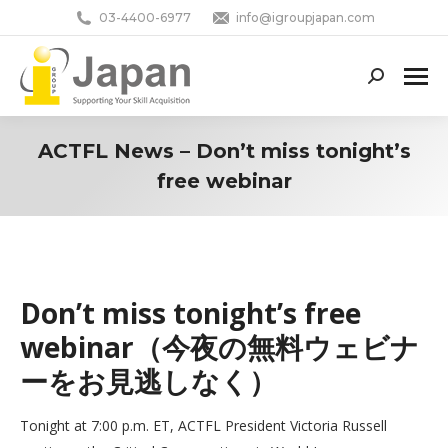
03-4400-6977
info@igroupjapan.com
Search:
ACTFL News – Don’t miss tonight’s
free webinar
You are here:
Don’t miss tonight’s free
webinar（今夜の無料ウェビナ
ーをお見逃しなく）
Tonight at 7:00 p.m. ET, ACTFL President Victoria Russell