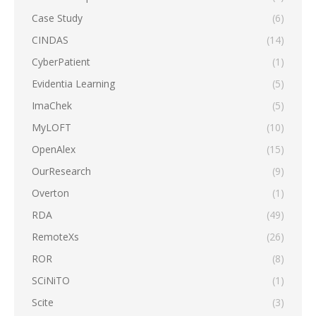
Case Study
(6)
CINDAS
(14)
CyberPatient
(1)
Evidentia Learning
(5)
ImaChek
(5)
MyLOFT
(10)
OpenAlex
(15)
OurResearch
(9)
Overton
(1)
RDA
(49)
RemoteXs
(26)
ROR
(8)
SCiNiTO
(1)
Scite
(3)