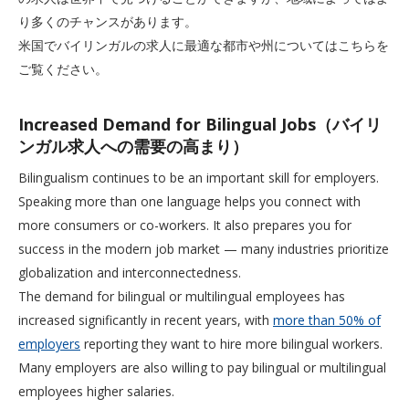
り多くのチャンスがあります。
米国でバイリンガルの求人に最適な都市や州についてはこちらを
ご覧ください。
Increased Demand for Bilingual Jobs（バイリ
ンガル求人への需要の高まり）
Bilingualism continues to be an important skill for employers.
Speaking more than one language helps you connect with
more consumers or co-workers. It also prepares you for
success in the modern job market — many industries prioritize
globalization and interconnectedness.
The demand for bilingual or multilingual employees has
increased significantly in recent years, with
more than 50% of
employers
reporting they want to hire more bilingual workers.
Many employers are also willing to pay bilingual or multilingual
employees higher salaries.