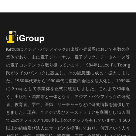
iGroupはアジア・パシフィックの出版小売業界において有数の企
業体であり、主に電子ジャーナル、電子ブック、データベース等
の電子コンテンツを取り扱っています。1984年にLee Pit Teong
氏がタイのバンコクに設立し、その後急速に成長・拡大しまし
た。1980年代末から1990年代に複数の会社を法人化し、1999年
にiGroupとして事業体を正式に統括しました。これまで30年近
く、出版社・図書館と一体となり、アジア・パシフィックの研究
者、教育者、学生、医師、サーチャーなどに研究情報を提供して
きました。現在、全アジア及びオーストラリアを商圏とし13カ国
で26のオフィスと1000名以上のスタッフを有しています。1,500
以上の組織及び法人にサービスを提供しており、何万という人々
が学校、大学、専門学校、研究所、病院、企業等においてiGroup