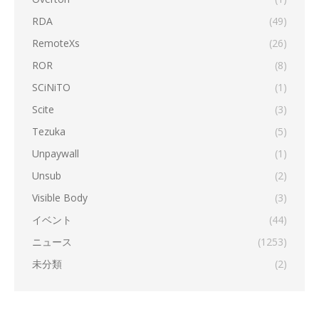
RDA
(49)
RemoteXs
(26)
ROR
(8)
SCiNiTO
(1)
Scite
(3)
Tezuka
(5)
Unpaywall
(1)
Unsub
(2)
Visible Body
(3)
イベント
(44)
ニュース
(1253)
未分類
(2)