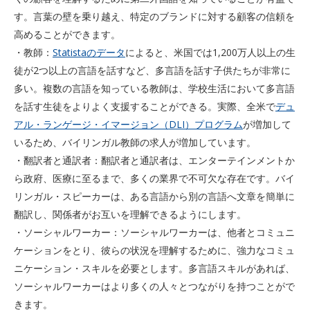
す。言葉の壁を乗り越え、特定のブランドに対する顧客の信頼を
高めることができます。
・教師：
Statistaのデータ
によると、米国では1,200万人以上の生
徒が2つ以上の言語を話すなど、多言語を話す子供たちが非常に
多い。複数の言語を知っている教師は、学校生活において多言語
を話す生徒をよりよく支援することができる。実際、全米で
デュ
アル・ランゲージ・イマージョン（DLI）プログラム
が増加して
いるため、バイリンガル教師の求人が増加しています。
・翻訳者と通訳者：翻訳者と通訳者は、エンターテインメントか
ら政府、医療に至るまで、多くの業界で不可欠な存在です。バイ
リンガル・スピーカーは、ある言語から別の言語へ文章を簡単に
翻訳し、関係者がお互いを理解できるようにします。
・ソーシャルワーカー：ソーシャルワーカーは、他者とコミュニ
ケーションをとり、彼らの状況を理解するために、強力なコミュ
ニケーション・スキルを必要とします。多言語スキルがあれば、
ソーシャルワーカーはより多くの人々とつながりを持つことがで
きます。