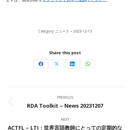
Category:
ニュース
2023-12-13
Share this post
Share
Share
Share
Share
on
on
on
on
Facebook
X
LinkedIn
WhatsApp
Post
PREVIOUS
navigation
RDA Toolkit – News 20231207
Previous
post:
NEXT
ACTFL – LTI：世界言語教師にとっての定期的な