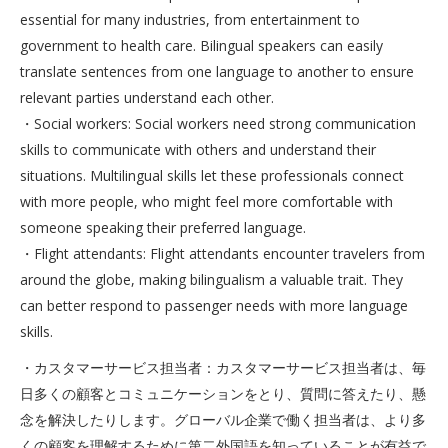
essential for many industries, from entertainment to
government to health care. Bilingual speakers can easily
translate sentences from one language to another to ensure
relevant parties understand each other.
・Social workers: Social workers need strong communication
skills to communicate with others and understand their
situations. Multilingual skills let these professionals connect
with more people, who might feel more comfortable with
someone speaking their preferred language.
・Flight attendants: Flight attendants encounter travelers from
around the globe, making bilingualism a valuable trait. They
can better respond to passenger needs with more language
skills.
・カスタマーサービス担当者：カスタマーサービス担当者は、毎
日多くの顧客とコミュニケーションをとり、質問に答えたり、懸
念を解決したりします。グローバル企業で働く担当者は、より多
くの顧客を理解するために第二外国語を知っていることが有益で