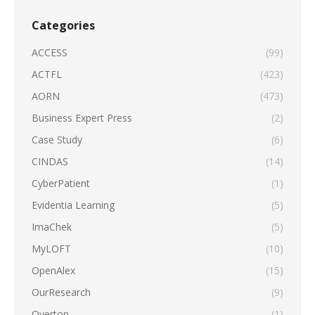
Categories
ACCESS
(99)
ACTFL
(423)
AORN
(473)
Business Expert Press
(2)
Case Study
(6)
CINDAS
(14)
CyberPatient
(1)
Evidentia Learning
(5)
ImaChek
(5)
MyLOFT
(10)
OpenAlex
(15)
OurResearch
(9)
Overton
(1)