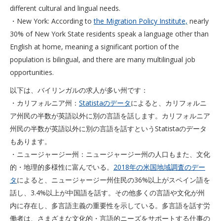
different cultural and lingual needs.
・New York: According to
the Migration Policy Institute,
nearly
30% of New York State residents speak a language other than
English at home, meaning a significant portion of the
population is bilingual, and there are many multilingual job
opportunities.
以下は、バイリンガルの求人が多い州です：
・カリフォルニア州：
Statistaのデータ
によると、カリフォルニ
ア州民の半数が英語以外に別の言語を話します。カリフォルニア
州民の半数が英語以外に別の言語を話すというStatistaのデータ
もあります。
・ニュージャージー州：ニュージャージー州の人口もまた、文化
的・地理的多様性に富んでいる。
2018年の米国地域調査のデー
タ
によると、ニュージャージー州住民の36%以上がスペイン語を
話し、3.4%以上が中国語を話す。その他多くの言語や文化が州
内に存在し、多言語主義の重要性を示している。多言語を話す労
働者は、さまざまな文化的・言語的ニーズをサポートする仕事の