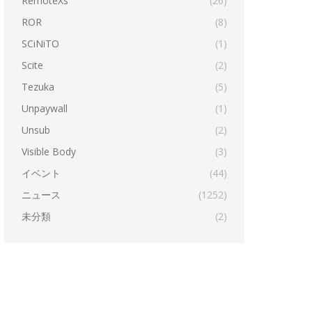
RemoteXs
(26)
ROR
(8)
SCiNiTO
(1)
Scite
(2)
Tezuka
(5)
Unpaywall
(1)
Unsub
(2)
Visible Body
(3)
イベント
(44)
ニュース
(1252)
未分類
(2)