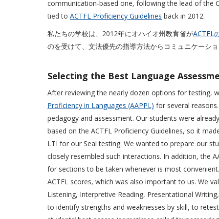
communication-based one, following the lead of the O
tied to
ACTFL Proficiency Guidelines
back in 2012.
私たちの学校は、2012年にオハイオ州教育省が
ACTF
のを受けて、文法優先の指導方法からコミュニケーショ
Selecting the Best Language A
After reviewing the nearly dozen options for testing,
Proficiency in Languages (AAPPL)
for several reasons.
pedagogy and assessment. Our students were already l
based on the ACTFL Proficiency Guidelines, so it mad
LTI for our Seal testing. We wanted to prepare our s
closely resembled such interactions. In addition, the AA
for sections to be taken whenever is most convenient. T
ACTFL scores, which was also important to us. We val
Listening, Interpretive Reading, Presentational Writing
to identify strengths and weaknesses by skill, to retest