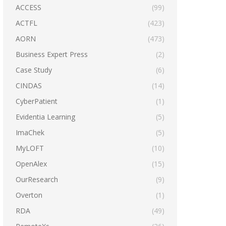
ACCESS
(99)
ACTFL
(423)
AORN
(473)
Business Expert Press
(2)
Case Study
(6)
CINDAS
(14)
CyberPatient
(1)
Evidentia Learning
(5)
ImaChek
(5)
MyLOFT
(10)
OpenAlex
(15)
OurResearch
(9)
Overton
(1)
RDA
(49)