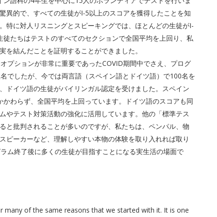
イン語科の4年生を中心に15人のボランティアでテストを行いま
驚異的で、すべての生徒がI-5以上のスコアを獲得したことを知
。特に対人リスニングとスピーキングでは、ほとんどの生徒がI-
生徒たちはテストのすべてのセクションで全国平均を上回り、私
実を結んだことを証明することができました。
督オプションが非常に重要であったCOVID期間中でさえ、プログ
名でしたが、今では両言語（スペイン語とドイツ語）で100名を
、ドイツ語の生徒がバイリンガル認定を受けました。スペイン
かかわらず、全国平均を上回っています。ドイツ語のスコアも同
ムやテスト対策活動の強化に活用しています。他の「標準テス
ると批判されることが多いのですが、私たちは、ペンパル、物
スピーカーなど、理解しやすい本物の体験を取り入れれば取り
ログラム終了後に多くの生徒が目指すことになる実生活の場面で
 many of the same reasons that we started with it. It is one