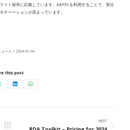
ライト留学に応募しています。AAPPLを利用することで、実社
モチベーションが高まっています。
ニュース
2024-01-04
re this post
Share
Share
Share
on
on
on
ok
X
LinkedIn
WhatsApp
NEXT
RDA Toolkit – Pricing for 2024
Next