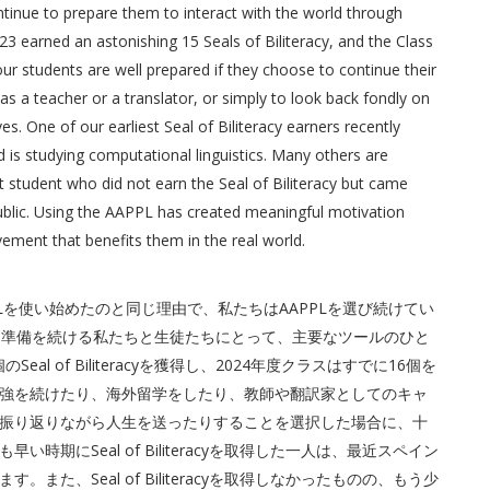
ntinue to prepare them to interact with the world through
3 earned an astonishing 15 Seals of Biliteracy, and the Class
ur students are well prepared if they choose to continue their
as a teacher or a translator, or simply to look back fondly on
ives. One of our earliest Seal of Biliteracy earners recently
 is studying computational linguistics. Many others are
 student who did not earn the Seal of Biliteracy but came
public. Using the AAPPL has created meaningful motivation
ement that benefits them in the real world.
PLを使い始めたのと同じ理由で、私たちはAAPPLを選び続けてい
する準備を続ける私たちと生徒たちにとって、主要なツールのひと
l of Biliteracyを獲得し、2024年度クラスはすでに16個を
強を続けたり、海外留学をしたり、教師や翻訳家としてのキャ
振り返りながら人生を送ったりすることを選択した場合に、十
期にSeal of Biliteracyを取得した一人は、最近スペイン
た、Seal of Biliteracyを取得しなかったものの、もう少