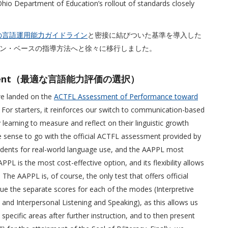
hio Department of Education’s rollout of standards closely
Lの言語運用能力ガイドライン
と密接に結びついた基準を導入した
ン・ベースの指導方法へと徐々に移行しました。
ssessment（最適な言語能力評価の選択）
 we landed on the
ACTFL Assessment of Performance toward
 For starters, it reinforces our switch to communication-based
earning to measure and reflect on their linguistic growth
e sense to go with the official ACTFL assessment provided by
tudents for real-world language use, and the AAPPL most
PPL is the most cost-effective option, and its flexibility allows
he AAPPL is, of course, the only test that offers official
ue the separate scores for each of the modes (Interpretive
, and Interpersonal Listening and Speaking), as this allows us
 specific areas after further instruction, and to then present