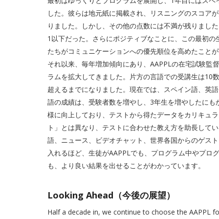
最初はゆっくりとプログラムを展開し、1年目にはスペ
した。彼らは地元紙に掲載され、リスニングのスコアが
りました。しかし、その他の点数には不満が残りました
1以下だった。さらにポジティブなことに、この最初の
たちがコミュニケーションへの優先順位を高めたことが
それ以来、毎年増加傾向にあり、AAPPLの在宅試験監
ラムを拡大してきました。片方の言語での受講生は10数
超えるまでになりました。現在では、スペイン語、英語
語の成績は、受験者数を増やし、3年生を増やしたにも
様に向上しており、テストから得たデータをカリキュラ
ト」とは異なり、テストに合わせた教え方を助長してい
語、ニュース、ビデオチャット、世界各国からのゲスト
入れるほど、生徒がAAPPLでも、プログラム中やプ
も、より良い結果を出せることがわかっています。
Looking Ahead（今後の展望）
Half a decade in, we continue to choose the AAPPL for