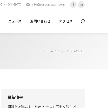
03-4400-6977
info@igroupjapan.com
Facebook
Linkedin
page
page
opens
opens
ニュース
お問い合わせ
アクセス
Search:
in
in
new
new
window
window
You are here:
Home
ニュース
ACTFL…
最新情報
問題文は読みましたか？ テスト不安を和らげ