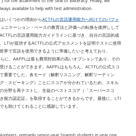
 for the attainment of the Seal of Biliteracy. Finally, we
ways available to help with test administration.
はいくつかの理由から
ACTFLの言語運用能力へ向けてのパフォ
ミュニケーション・ベースの教育法と評価への転換を後押しして
ACTFLの言語運用能力ガイドラインに基づき、自分の言語的成
LTIが提供するACTFLの公式アセスメントを証明テストに使用
世界で言語を使用できるように準備したいと考えており、
さらに、AAPPLは最も費用対効果の高いオプションであり、その
けることができます。AAPPLはもちろん、ACTFLの公式スコ
て重要でした。各モード（解釈リスニング、解釈リーディン
グ・スピーキング）ごとにスコアが分かれているため、スキル
の分野を再テストし、生徒のベストスコア（「スーパースコ
き能力認定証」を取得することができるからです。最後に、LTI
でも助けてくれることに感謝しています。
olunteers, primarily senior-year Spanish students in year one,