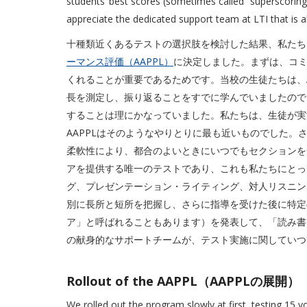
students’ best scores (sometimes called “superscoring”)
appreciate the dedicated support team at LTI that is al
十種類近くあるテストの選択肢を検討した結果、私たち
ーマンス評価（AAPPL）
に決定しました。まずは、コ
くれることが重要であるためです。当校の生徒たちは、
長を測定し、振り返ることをすでに学んでいましたので、
することは理にかなっていました。私たちは、生徒が実
AAPPLはそのようなやりとりに最も近いものでした。
柔軟性により、都合のよいときにいつでもセクションを受
アを提供する唯一のテストであり、これも私たちにとっ
グ、プレゼンテーション・ライティング、対人リスニン
別に長所と短所を把握し、さらに指導を受けた後に特定
ア」と呼ばれることもあります）を発表して、「読み書
の献身的なサポートチームが、テスト実施に関していつ
Rollout of the AAPPL（AAPPLの展開）
We rolled out the program slowly at first, testing 15 v