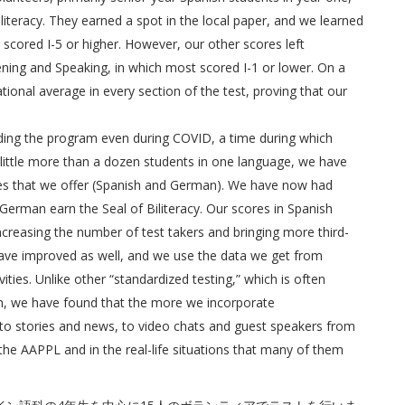
iliteracy. They earned a spot in the local paper, and we learned
scored I-5 or higher. However, our other scores left
ening and Speaking, in which most scored I-1 or lower. On a
ational average in every section of the test, proving that our
.
ding the program even during COVID, a time during which
little more than a dozen students in one language, we have
ges that we offer (Spanish and German). We have now had
erman earn the Seal of Biliteracy. Our scores in Spanish
ncreasing the number of test takers and bringing more third-
ave improved as well, and we use the data we get from
ities. Unlike other “standardized testing,” which is often
ch, we have found that the more we incorporate
to stories and news, to video chats and guest speakers from
the AAPPL and in the real-life situations that many of them