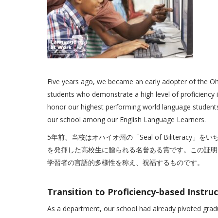
Five years ago, we became an early adopter of the Ohio
students who demonstrate a high level of proficiency 
honor our highest performing world language students, 
our school among our English Language Learners.
5年前、当校はオハイオ州の「Seal of Bilitera
を発揮した高校生に贈られる名誉ある賞です。この証明
学習者の言語的多様性を称え、祝福するものです。
Transition to Proficiency-base
As a department, our school had already pivoted gradu