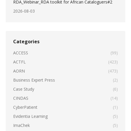
RDA_Webinar_RDA toolkit for African Cataloguers#2
2026-08-03
Categories
ACCESS
(99)
ACTFL
(423)
AORN
(473)
Business Expert Press
(2)
Case Study
(6)
CINDAS
(14)
CyberPatient
(1)
Evidentia Learning
(5)
ImaChek
(5)