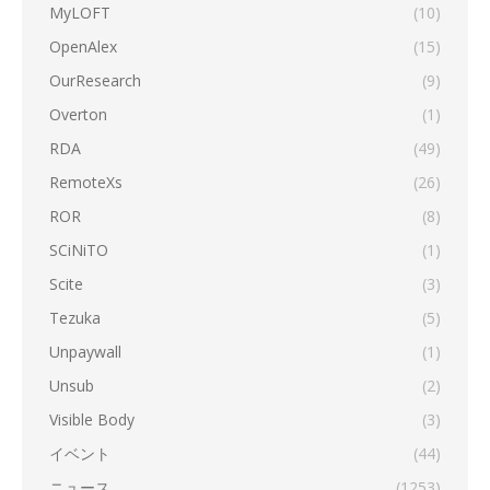
MyLOFT
(10)
OpenAlex
(15)
OurResearch
(9)
Overton
(1)
RDA
(49)
RemoteXs
(26)
ROR
(8)
SCiNiTO
(1)
Scite
(3)
Tezuka
(5)
Unpaywall
(1)
Unsub
(2)
Visible Body
(3)
イベント
(44)
ニュース
(1253)