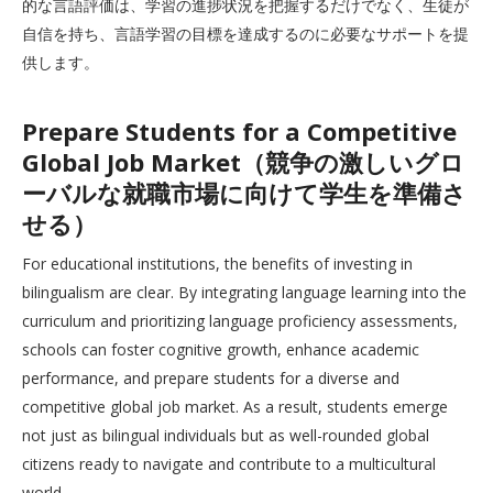
的な言語評価は、学習の進捗状況を把握するだけでなく、生徒が
自信を持ち、言語学習の目標を達成するのに必要なサポートを提
供します。
Prepare Students for a Competitive
Global Job Market（競争の激しいグロ
ーバルな就職市場に向けて学生を準備さ
せる）
For educational institutions, the benefits of investing in
bilingualism are clear. By integrating language learning into the
curriculum and prioritizing language proficiency assessments,
schools can foster cognitive growth, enhance academic
performance, and prepare students for a diverse and
competitive global job market. As a result, students emerge
not just as bilingual individuals but as well-rounded global
citizens ready to navigate and contribute to a multicultural
world.