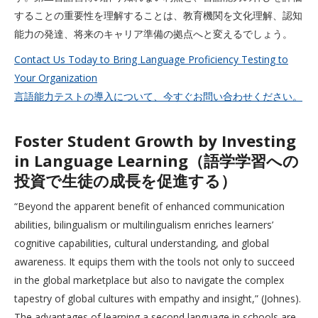
することの重要性を理解することは、教育機関を文化理解、認知
能力の発達、将来のキャリア準備の拠点へと変えるでしょう。
Contact Us Today to Bring Language Proficiency Testing to
Your Organization
言語能力テストの導入について、今すぐお問い合わせください。
Foster Student Growth by Investing
in Language Learning（語学学習への
投資で生徒の成長を促進する）
“Beyond the apparent benefit of enhanced communication
abilities, bilingualism or multilingualism enriches learners’
cognitive capabilities, cultural understanding, and global
awareness. It equips them with the tools not only to succeed
in the global marketplace but also to navigate the complex
tapestry of global cultures with empathy and insight,” (Johnes).
The advantages of learning a second language in schools are