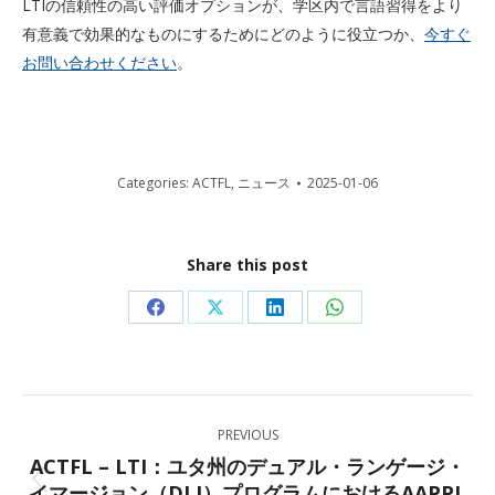
LTIの信頼性の高い評価オプションが、学区内で言語習得をより
有意義で効果的なものにするためにどのように役立つか、
今すぐ
お問い合わせください
。
Categories:
ACTFL
,
ニュース
2025-01-06
Share this post
Share
Share
Share
Share
on
on
on
on
Facebook
X
LinkedIn
WhatsApp
Post
PREVIOUS
navigation
ACTFL – LTI：ユタ州のデュアル・ランゲージ・
イマージョン（DLI）プログラムにおけるAAPPL
Previous