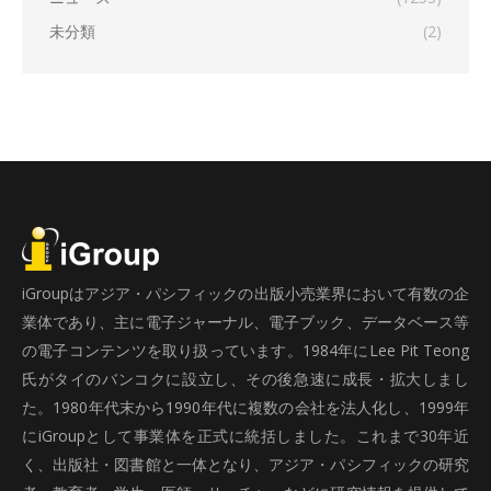
未分類
(2)
iGroupはアジア・パシフィックの出版小売業界において有数の企
業体であり、主に電子ジャーナル、電子ブック、データベース等
の電子コンテンツを取り扱っています。1984年にLee Pit Teong
氏がタイのバンコクに設立し、その後急速に成長・拡大しまし
た。1980年代末から1990年代に複数の会社を法人化し、1999年
にiGroupとして事業体を正式に統括しました。これまで30年近
く、出版社・図書館と一体となり、アジア・パシフィックの研究