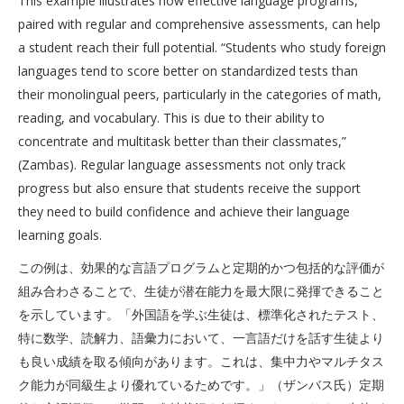
This example illustrates how effective language programs,
paired with regular and comprehensive assessments, can help
a student reach their full potential. “Students who study foreign
languages tend to score better on standardized tests than
their monolingual peers, particularly in the categories of math,
reading, and vocabulary. This is due to their ability to
concentrate and multitask better than their classmates,”
(Zambas). Regular language assessments not only track
progress but also ensure that students receive the support
they need to build confidence and achieve their language
learning goals.
この例は、効果的な言語プログラムと定期的かつ包括的な評価が
組み合わさることで、生徒が潜在能力を最大限に発揮できること
を示しています。「外国語を学ぶ生徒は、標準化されたテスト、
特に数学、読解力、語彙力において、一言語だけを話す生徒より
も良い成績を取る傾向があります。これは、集中力やマルチタス
ク能力が同級生より優れているためです。」（ザンバス氏）定期