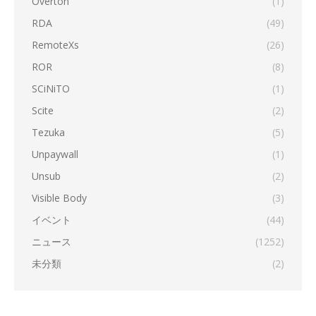
Overton
(1)
RDA
(49)
RemoteXs
(26)
ROR
(8)
SCiNiTO
(1)
Scite
(2)
Tezuka
(5)
Unpaywall
(1)
Unsub
(2)
Visible Body
(3)
イベント
(44)
ニュース
(1252)
未分類
(2)