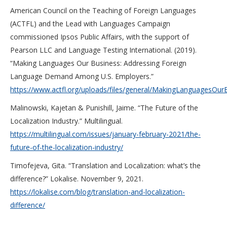
American Council on the Teaching of Foreign Languages
(ACTFL) and the Lead with Languages Campaign
commissioned Ipsos Public Affairs, with the support of
Pearson LLC and Language Testing International. (2019).
“Making Languages Our Business: Addressing Foreign
Language Demand Among U.S. Employers.”
https://www.actfl.org/uploads/files/general/MakingLanguagesOurB
Malinowski, Kajetan & Punishill, Jaime. “The Future of the
Localization Industry.” Multilingual.
https://multilingual.com/issues/january-february-2021/the-
future-of-the-localization-industry/
Timofejeva, Gita. “Translation and Localization: what’s the
difference?” Lokalise. November 9, 2021.
https://lokalise.com/blog/translation-and-localization-
difference/