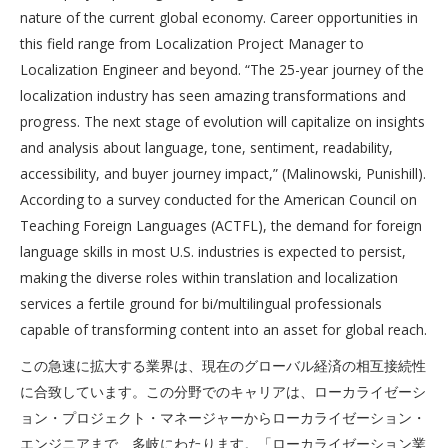
nature of the current global economy. Career opportunities in
this field range from Localization Project Manager to
Localization Engineer and beyond. “The 25-year journey of the
localization industry has seen amazing transformations and
progress. The next stage of evolution will capitalize on insights
and analysis about language, tone, sentiment, readability,
accessibility, and buyer journey impact,” (Malinowski, Punishill).
According to a survey conducted for the American Council on
Teaching Foreign Languages (ACTFL), the demand for foreign
language skills in most U.S. industries is expected to persist,
making the diverse roles within translation and localization
services a fertile ground for bi/multilingual professionals
capable of transforming content into an asset for global reach.
この急速に拡大する業界は、現在のグローバル経済の相互接続性
に合致しています。この分野でのキャリアは、ローカライゼーシ
ョン・プロジェクト・マネージャーからローカライゼーション・
エンジニアまで、多岐にわたります。「ローカライゼーション業