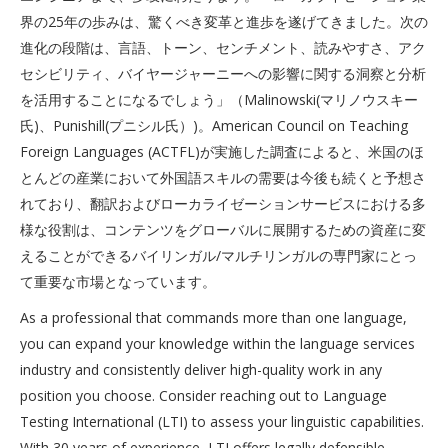
界の25年の歩みは、驚くべき変革と進歩を遂げてきました。次の
進化の段階は、言語、トーン、センチメント、読みやすさ、アク
セシビリティ、バイヤージャーニーへの影響に関する洞察と分析
を活用することになるでしょう」（Malinowski(マリノウスキー
氏)、Punishill(プニシル氏）)。American Council on Teaching
Foreign Languages (ACTFL)が実施した調査によると、米国のほ
とんどの産業において外国語スキルの需要は今後も続くと予想さ
れており、翻訳およびローカライゼーションサービスにおける多
様な役割は、コンテンツをグローバルに展開するための資産に変
えることができるバイリンガル/マルチリンガルの専門家にとっ
て重要な市場となっています。
As a professional that commands more than one language,
you can expand your knowledge within the language services
industry and consistently deliver high-quality work in any
position you choose. Consider reaching out to Language
Testing International (LTI) to assess your linguistic capabilities.
With 30 years of experience, LTI offers legally defensible