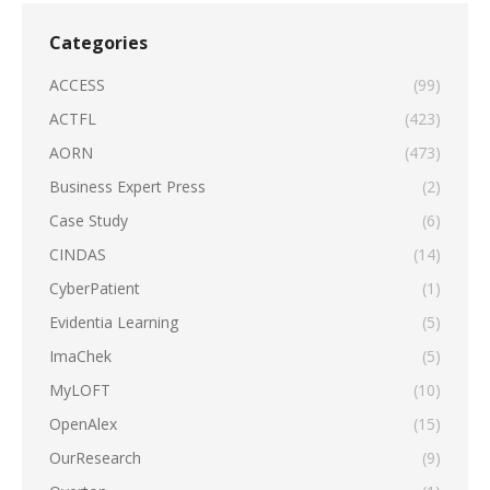
Categories
ACCESS
(99)
ACTFL
(423)
AORN
(473)
Business Expert Press
(2)
Case Study
(6)
CINDAS
(14)
CyberPatient
(1)
Evidentia Learning
(5)
ImaChek
(5)
MyLOFT
(10)
OpenAlex
(15)
OurResearch
(9)