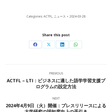
Categories:
ACTFL
,
ニュース
2024-03-28
Share this post
Share
Share
Share
Share
on
on
on
on
Facebook
X
LinkedIn
WhatsApp
Post
PREVIOUS
navigation
ACTFL – LTI：ビジネスに適した語学学習支援プ
Previous
ログラムの設定方法
post:
NEXT
2024年4月9日（火）開催：プレスリリースによる
Next
大学研究の認知度向上の手引き