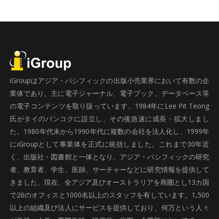
iGroupはアジア・パシフィックの出版小売業界において有数の企
業体であり、主に電子ジャーナル、電子ブック、データベース等
の電子コンテンツを取り扱っています。1984年にLee Pit Teong
氏がタイのバンコクに設立し、その後急速に成長・拡大しまし
た。1980年代末から1990年代に複数の会社を法人化し、1999年
にiGroupとして事業体を正式に統括しました。これまで30年近
く、出版社・図書館と一体となり、アジア・パシフィックの研究
者、教育者、学生、医師、サーチャーなどに研究情報を提供して
きました。現在、全アジア及びオーストラリアを商圏とし13カ国
で26のオフィスと1000名以上のスタッフを有しています。1,500
以上の組織及び法人にサービスを提供しており、何万という人々