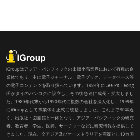
iGroupはアジア・パシフィックの出版小売業界において有数の企
業体であり、主に電子ジャーナル、電子ブック、データベース等
の電子コンテンツを取り扱っています。1984年にLee Pit Teong
氏がタイのバンコクに設立し、その後急速に成長・拡大しまし
た。1980年代末から1990年代に複数の会社を法人化し、1999年
にiGroupとして事業体を正式に統括しました。これまで30年近
く、出版社・図書館と一体となり、アジア・パシフィックの研究
者、教育者、学生、医師、サーチャーなどに研究情報を提供して
きました。現在、全アジア及びオーストラリアを商圏とし13カ国