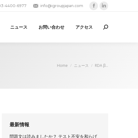
03-4400-6977
info@igroupjapan.com
Facebook
Linkedin
page
page
opens
opens
ニュース
お問い合わせ
アクセス
Search:
in
in
new
new
window
window
You are here:
Home
ニュース
RDA β…
最新情報
問題文は読みましたか？ テスト不安を和らげ