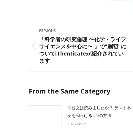
Share
on
Facebo
Post
PREVIOUS
navigation
「科学者の研究倫理 〜化学・ライフ
サイエンスを中心に〜 」で"剽窃"に
Previous
ついてiThenticateが紹介されてい
post:
ます
From the Same Category
問題文は読みましたか？ テスト不
安を和らげる5つの方法
2026-08-05