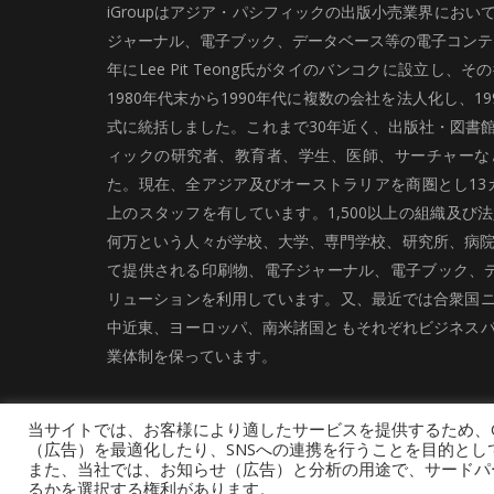
iGroupはアジア・パシフィックの出版小売業界にお
ジャーナル、電子ブック、データベース等の電子コンテン
年にLee Pit Teong氏がタイのバンコクに設立し
1980年代末から1990年代に複数の会社を法人化し、19
式に統括しました。これまで30年近く、出版社・図書
ィックの研究者、教育者、学生、医師、サーチャーな
た。現在、全アジア及びオーストラリアを商圏とし13カ
上のスタッフを有しています。1,500以上の組織及び
何万という人々が学校、大学、専門学校、研究所、病院、
て提供される印刷物、電子ジャーナル、電子ブック、
リューションを利用しています。又、最近では合衆国
中近東、ヨーロッパ、南米諸国ともそれぞれビジネス
業体制を保っています。
当サイトでは、お客様により適したサービスを提供するため、C
（広告）を最適化したり、SNSへの連携を行うことを目的とし
また、当社では、お知らせ（広告）と分析の用途で、サードパーティ
るかを選択する権利があります。