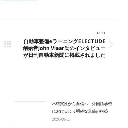
Share
Share
Share
on
on
on
ok
X
LinkedIn
WhatsApp
NEXT
自動車整備eラーニングELECTUDE
創始者John Vlaar氏のインタビュー
Next
が日刊自動車新聞に掲載されました
post:
不確実性から自信へ：外国語学習
におけるより明確な道筋の構築
2026-08-05