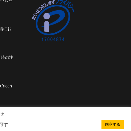
習にお
る時の注
frican
せ
可す
同意する