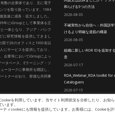
いて有数の企業体であり、主に電子
和らげる5つの方法
ツを取り扱っています。1984
2026-08-05
、その後急速に成長・拡大しました。
99年にiGroupとして事業体を正
不確実性から自信へ：外国語学
館と一体となり、アジア・パシフ
けるより明確な道筋の構築
どに研究情報を提供してきまし
2026-08-05
国で26のオフィスと1000名以
法人にサービスを提供しており、
組織に新しいROR IDを追加す
企業等においてiGroupによっ
意
データベース、Eラーニング・ソ
2026-07-17
ニューヨークに事務所を開設し、
RDA_Webinar_RDA toolkit for A
パートナーがおり、密接な共同事
Cataloguers
2026-07-15
ookieを利用しています。当サイト利用状況を分析したり、お知ら
ています。
cookieにも情報を提供しています。お客様には、Cookieを許