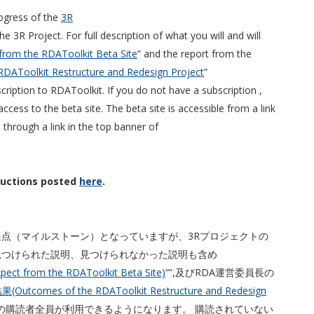
rogress of the
3R
e 3R Project. For full description of what you will and will
from the RDAToolkit Beta Site
” and the report from the
DAToolkit Restructure and Redesign Project
”
scription to RDAToolkit. If you do not have a subscription ,
ccess to the beta site. The beta site is accessible from a link
 through a link in the top banner of
ructions posted
here
.
点（マイルストーン）となっていますが、3Rプロジェクトの
トで見つけられた説明、見つけられなかった説明も含め
from the RDAToolkit Beta Site)
“”,及びRDA運営委員長の
es of the RDAToolkit Restructure and Redesign
kitの購読者全員が利用できるようになります。 購読されていない