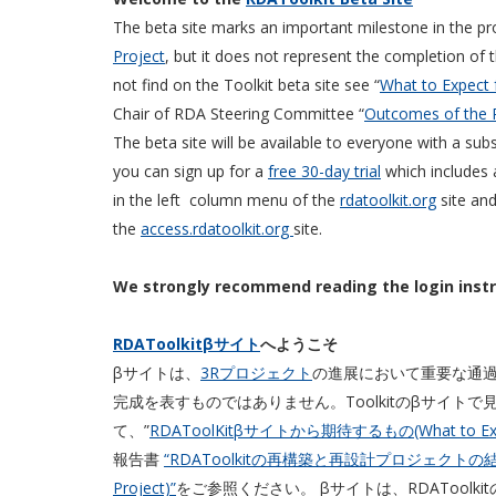
The beta site marks an important milestone in the p
Project
, but it does not represent the completion of th
not find on the Toolkit beta site see “
What to Expect 
Chair of RDA Steering Committee “
Outcomes of the R
The beta site will be available to everyone with a sub
you can sign up for a
free 30-day trial
which includes a
in the left column menu of the
rdatoolkit.org
site and
the
access.rdatoolkit.org
site.
We strongly recommend reading the login inst
RDAToolkit
βサイト
へようこそ
βサイトは、
3Rプロジェクト
の進展において重要な通過
完成を表すものではありません。Toolkitのβサイ
て、”
RDAToolKitβサイトから期待するもの(What to Expect 
報告書
“RDAToolkitの再構築と再設計プロジェクトの結果(Outcom
Project)”
をご参照ください。 βサイトは、RDATool