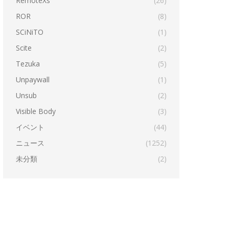
RemoteXs
(26)
ROR
(8)
SCiNiTO
(1)
Scite
(2)
Tezuka
(5)
Unpaywall
(1)
Unsub
(2)
Visible Body
(3)
イベント
(44)
ニュース
(1252)
未分類
(2)