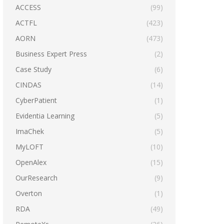
ACCESS
(99)
ACTFL
(423)
AORN
(473)
Business Expert Press
(2)
Case Study
(6)
CINDAS
(14)
CyberPatient
(1)
Evidentia Learning
(5)
ImaChek
(5)
MyLOFT
(10)
OpenAlex
(15)
OurResearch
(9)
Overton
(1)
RDA
(49)