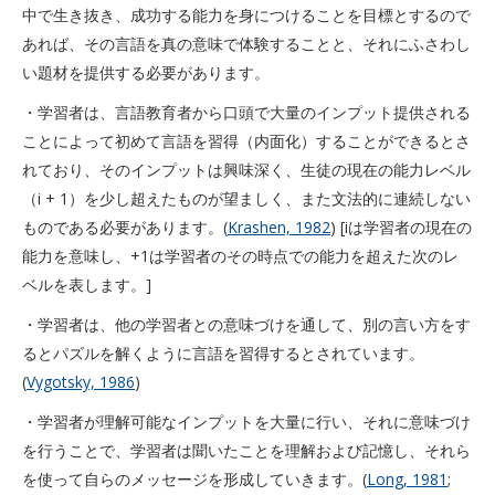
中で生き抜き、成功する能力を身につけることを目標とするので
あれば、その言語を真の意味で体験することと、それにふさわし
い題材を提供する必要があります。
・学習者は、言語教育者から口頭で大量のインプット提供される
ことによって初めて言語を習得（内面化）することができるとさ
れており、そのインプットは興味深く、生徒の現在の能力レベル
（i + 1）を少し超えたものが望ましく、また文法的に連続しない
ものである必要があります。(
Krashen, 1982
) [iは学習者の現在の
能力を意味し、+1は学習者のその時点での能力を超えた次のレ
ベルを表します。]
・学習者は、他の学習者との意味づけを通して、別の言い方をす
るとパズルを解くように言語を習得するとされています。
(
Vygotsky, 1986
)
・学習者が理解可能なインプットを大量に行い、それに意味づけ
を行うことで、学習者は聞いたことを理解および記憶し、それら
を使って自らのメッセージを形成していきます。(
Long, 1981
;