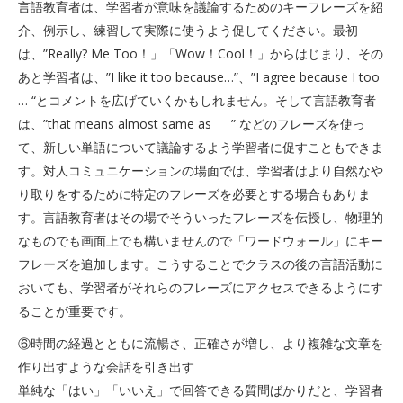
言語教育者は、学習者が意味を議論するためのキーフレーズを紹
介、例示し、練習して実際に使うよう促してください。最初
は、”Really? Me Too！」「Wow！Cool！」からはじまり、その
あと学習者は、”I like it too because…”、”I agree because I too
… “とコメントを広げていくかもしれません。そして言語教育者
は、”that means almost same as ___” などのフレーズを使っ
て、新しい単語について議論するよう学習者に促すこともできま
す。対人コミュニケーションの場面では、学習者はより自然なや
り取りをするために特定のフレーズを必要とする場合もありま
す。言語教育者はその場でそういったフレーズを伝授し、物理的
なものでも画面上でも構いませんので「ワードウォール」にキー
フレーズを追加します。こうすることでクラスの後の言語活動に
おいても、学習者がそれらのフレーズにアクセスできるようにす
ることが重要です。
⑥時間の経過とともに流暢さ、正確さが増し、より複雑な文章を
作り出すような会話を引き出す
単純な「はい」「いいえ」で回答できる質問ばかりだと、学習者