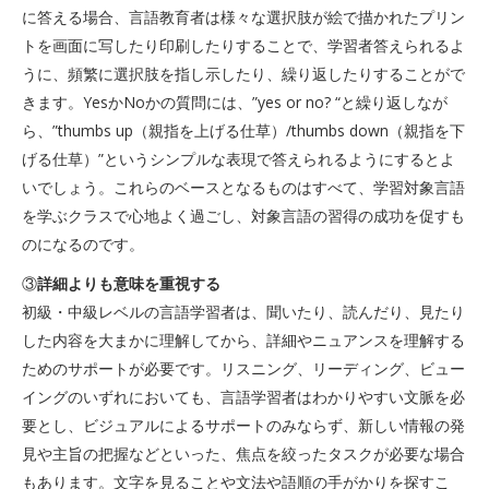
に答える場合、言語教育者は様々な選択肢が絵で描かれたプリン
トを画面に写したり印刷したりすることで、学習者答えられるよ
うに、頻繁に選択肢を指し示したり、繰り返したりすることがで
きます。YesかNoかの質問には、”yes or no? “と繰り返しなが
ら、”thumbs up（親指を上げる仕草）/thumbs down（親指を下
げる仕草）”というシンプルな表現で答えられるようにするとよ
いでしょう。これらのベースとなるものはすべて、学習対象言語
を学ぶクラスで心地よく過ごし、対象言語の習得の成功を促すも
のになるのです。
③
詳細よりも意味を重視する
初級・中級レベルの言語学習者は、聞いたり、読んだり、見たり
した内容を大まかに理解してから、詳細やニュアンスを理解する
ためのサポートが必要です。リスニング、リーディング、ビュー
イングのいずれにおいても、言語学習者はわかりやすい文脈を必
要とし、ビジュアルによるサポートのみならず、新しい情報の発
見や主旨の把握などといった、焦点を絞ったタスクが必要な場合
もあります。文字を見ることや文法や語順の手がかりを探すこ