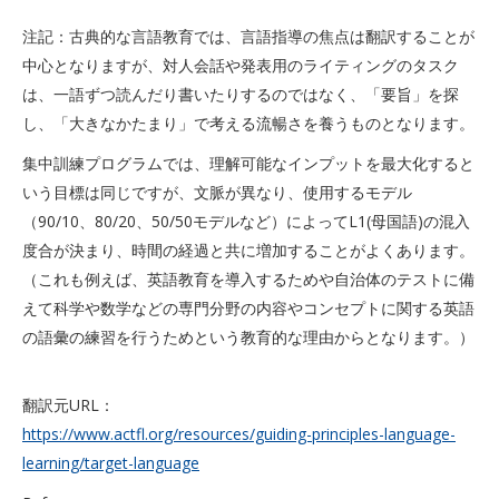
注記：古典的な言語教育では、言語指導の焦点は翻訳することが
中心となりますが、対人会話や発表用のライティングのタスク
は、一語ずつ読んだり書いたりするのではなく、「要旨」を探
し、「大きなかたまり」で考える流暢さを養うものとなります。
集中訓練プログラムでは、理解可能なインプットを最大化すると
いう目標は同じですが、文脈が異なり、使用するモデル
（90/10、80/20、50/50モデルなど）によってL1(母国語)の混入
度合が決まり、時間の経過と共に増加することがよくあります。
（これも例えば、英語教育を導入するためや自治体のテストに備
えて科学や数学などの専門分野の内容やコンセプトに関する英語
の語彙の練習を行うためという教育的な理由からとなります。）
翻訳元URL：
https://www.actfl.org/resources/guiding-principles-language-
learning/target-language