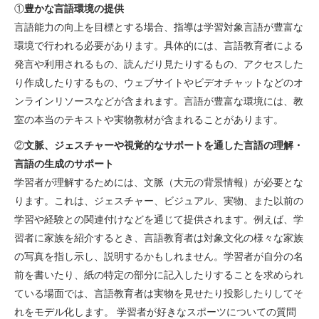
①
豊かな言語環境の提供
言語能力の向上を目標とする場合、指導は学習対象言語が豊富な
環境で行われる必要があります。具体的には、言語教育者による
発言や利用されるもの、読んだり見たりするもの、アクセスした
り作成したりするもの、ウェブサイトやビデオチャットなどのオ
ンラインリソースなどが含まれます。言語が豊富な環境には、教
室の本当のテキストや実物教材が含まれることがあります。
②
文脈、ジェスチャーや視覚的なサポートを通した言語の理解・
言語の生成のサポート
学習者が理解するためには、文脈（大元の背景情報）が必要とな
ります。これは、ジェスチャー、ビジュアル、実物、また以前の
学習や経験との関連付けなどを通じて提供されます。例えば、学
習者に家族を紹介するとき、言語教育者は対象文化の様々な家族
の写真を指し示し、説明するかもしれません。学習者が自分の名
前を書いたり、紙の特定の部分に記入したりすることを求められ
ている場面では、言語教育者は実物を見せたり投影したりしてそ
れをモデル化します。 学習者が好きなスポーツについての質問