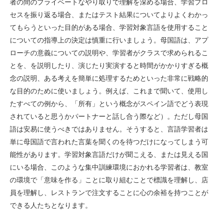
者の間のプライベートなやり取りで理解を深める場合、学習プロ
セスを振り返る場合、またはテスト結果についてよりよくわかっ
てもらうといった目的がある場合、学習対象言語を使用すること
についての指導上の決定は慎重に行いましょう。母国語は、アプ
ローチの意義についての説明や、学習者がクラスで求められるこ
とを、を説明したり、演じたり実演すると時間がかかりすぎる概
念の説明、ある考えを簡単に処理するためといった非常に戦略的
な目的のために使いましょう。例えば、これまで聞いて、使用し
たすべての例から、「所有」という概念がスペイン語でどう表現
されていると思うかパートナーと話し合う際など）。ただし母国
語は安易に使うべきではありません。そうすると、言語学習者は
単に母国語で言われた言葉を聞くのを待つだけになってしまう可
能性があります。学習対象言語だけが聞こえる、または見える国
にいる場合、このような集中訓練環境におかれる学習者は、教室
の環境で「意味を作る」ことに取り組むことで標識を理解し、店
員を理解し、レストランで注文することに心の余裕を持つことが
できる人たちとなります。