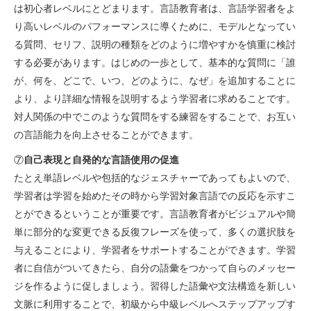
は初心者レベルにとどまります。言語教育者は、言語学習者をよ
り高いレベルのパフォーマンスに導くために、モデルとなってい
る質問、セリフ、説明の種類をどのように増やすかを慎重に検討
する必要があります。はじめの一歩として、基本的な質問に「誰
が、何を、どこで、いつ、どのように、なぜ」を追加することに
より、より詳細な情報を説明するよう学習者に求めることです。
対人関係の中でこのような質問をする練習をすることで、お互い
の言語能力を向上させることができます。
⑦
自己表現と自発的な言語使用の促進
たとえ単語レベルや包括的なジェスチャーであってもよいので、
学習者は学習を始めたその時から学習対象言語での反応を示すこ
とができるということが重要です。言語教育者がビジュアルや簡
単に部分的な変更できる反復フレーズを使って、多くの選択肢を
与えることにより、学習者をサポートすることができます。学習
者に自信がついてきたら、自分の語彙をつかって自らのメッセー
ジを作るように促しましょう。習得した語彙や文法構造を新しい
文脈に利用することで、初級から中級レベルへステップアップす