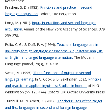
References:
Krashen, S. D. (1982).
Principles and practice in second
language acquisition
. Oxford, UK: Pergamon.
Long, M. (1981).
Input, interaction, and second-language
acquisition
. Annals of the New York Academy of Sciences, 379,
259-278.
Polio, C. G., & Duff, P. A. (1994).
Teachers’ language use in
university foreign language classrooms: A qualitative analysis
of English and target language alternation.
The Modern
Language Journal, 78(3), 313-326.
Swain, M. (1995).
Three functions of output in second
language learning.
In G. Cook & B. Seidlhofer (Eds.),
Principle
and practice in applied linguistics: Studies in honour
of H. G.
Widdowson (pp. 125-144). Oxford, UK: Oxford University Press.
Turnbull, M., & Arnett, K. (2002).
Teachers’ uses of the target
and first languages in second and foreign language