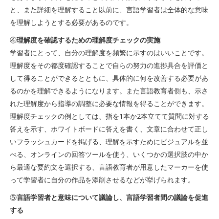
と、また詳細を理解すること以前に、言語学習者は全体的な意味
を理解しようとする必要があるのです。
④
理解度を確認するための理解度チェックの実施
学習者にとって、自分の理解度を頻繁に示すのはいいことです。
理解度をその都度確認することで自らの努力の進捗具合を評価と
して得ることができるとともに、具体的に何を改善する必要があ
るのかを理解できるようになります。また言語教育者側も、示さ
れた理解度から指導の調整に必要な情報を得ることができます。
理解度チェックの例としては、指を1本か2本立てて質問に対する
答えを示す、ホワイトボードに答えを書く、文章に合わせて正し
いフラッシュカードを掲げる、理解を示すためにビジュアルを並
べる、オンラインの回答ツールを使う、いくつかの選択肢の中か
ら最適な要約文を選択する、言語教育者が用意したマーカーを使
って学習者に自分の作品を添削させるなどが挙げられます。
⑤
言語学習者と意味について議論し、言語学習者間の議論を促進
する