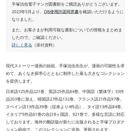
手塚治虫電子マンガ図書館をご購読ありがとうございます。
2023年5月より、
DB使用許諾同意書
を確認いただけるように
なりました。
また、
お客さまが利用可能な書影についての情報をまとめま
したので、
ご確認ください。
詳しく見る
（添付資料）
現代ストーリー漫画の始祖、手塚治虫先生が、漫画の可能性を求
めて、あくなき探求心とともに制作した最も大きなコレクション
を提供します。
日本語125作品221巻、英語25作品84巻、中国語（繁体字）33作
品203巻に加え、韓国語27作品132巻、フランス語21作品97巻、
スペイン語13作品39巻（従来より4作品）、タイ語13作品84巻、
イタリア9作品61巻の合計8ヶ国語、921巻で、多様な言語に対応
しております。海外の翻訳版が新たに出版されると手塚プロダク
ション経由で、このコレクションに追加、更新されます。