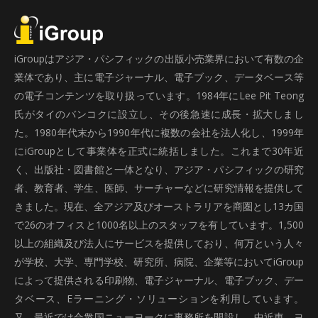
iGroupはアジア・パシフィックの出版小売業界において有数の企
業体であり、主に電子ジャーナル、電子ブック、データベース等
の電子コンテンツを取り扱っています。1984年にLee Pit Teong
氏がタイのバンコクに設立し、その後急速に成長・拡大しまし
た。1980年代末から1990年代に複数の会社を法人化し、1999年
にiGroupとして事業体を正式に統括しました。これまで30年近
く、出版社・図書館と一体となり、アジア・パシフィックの研究
者、教育者、学生、医師、サーチャーなどに研究情報を提供して
きました。現在、全アジア及びオーストラリアを商圏とし13カ国
で26のオフィスと1000名以上のスタッフを有しています。1,500
以上の組織及び法人にサービスを提供しており、何万という人々
が学校、大学、専門学校、研究所、病院、企業等においてiGroup
によって提供される印刷物、電子ジャーナル、電子ブック、デー
タベース、Eラーニング・ソリューションを利用しています。
又、最近では合衆国ニューヨークに事務所を開設し、中近東、ヨ