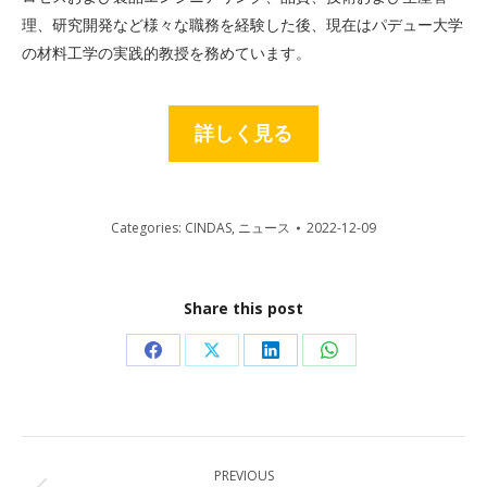
理、研究開発など様々な職務を経験した後、現在はパデュー大学
の材料工学の実践的教授を務めています。
詳しく見る
Categories:
CINDAS
,
ニュース
2022-12-09
Share this post
Share
Share
Share
Share
on
on
on
on
Facebook
X
LinkedIn
WhatsApp
Post
PREVIOUS