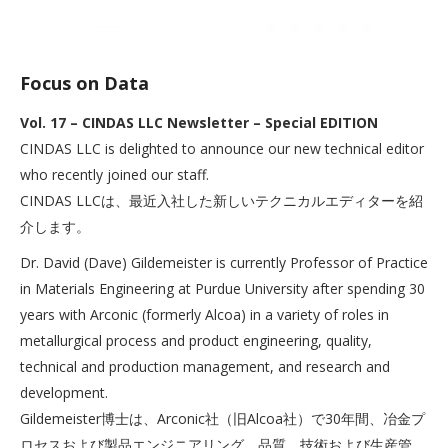
Focus on Data
Vol. 17 – CINDAS LLC Newsletter – Special EDITION
CINDAS LLC is delighted to announce our new technical editor
who recently joined our staff.
CINDAS LLCは、最近入社した新しいテクニカルエディターを紹
介します。
Dr. David (Dave) Gildemeister is currently Professor of Practice
in Materials Engineering at Purdue University after spending 30
years with Arconic (formerly Alcoa) in a variety of roles in
metallurgical process and product engineering, quality,
technical and production management, and research and
development.
Gildemeister博士は、Arconic社（旧Alcoa社）で30年間、冶金プ
ロセスおよび製品エンジニアリング、品質、技術および生産管