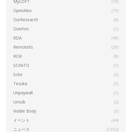
MyLOFT
(10)
OpenAlex
(15)
OurResearch
(9)
Overton
(1)
RDA
(49)
RemoteXs
(26)
ROR
(8)
SCiNiTO
(1)
Scite
(2)
Tezuka
(5)
Unpaywall
(1)
Unsub
(2)
Visible Body
(3)
イベント
(44)
ニュース
(1252)