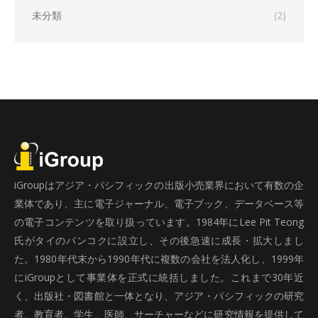
未分類
(2)
iGroupはアジア・パシフィックの出版小売業界において有数の企
業体であり、主に電子ジャーナル、電子ブック、データベース等
の電子コンテンツを取り扱っています。1984年にLee Pit Teong
氏がタイのバンコクに設立し、その後急速に成長・拡大しまし
た。1980年代末から1990年代に複数の会社を法人化し、1999年
にiGroupとして事業体を正式に統括しました。これまで30年近
く、出版社・図書館と一体となり、アジア・パシフィックの研究
者、教育者、学生、医師、サーチャーなどに研究情報を提供して