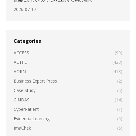
2026-07-17
Categories
ACCESS
(99)
ACTFL
(423)
AORN
(473)
Business Expert Press
(2)
Case Study
(6)
CINDAS
(14)
CyberPatient
(1)
Evidentia Learning
(5)
ImaChek
(5)