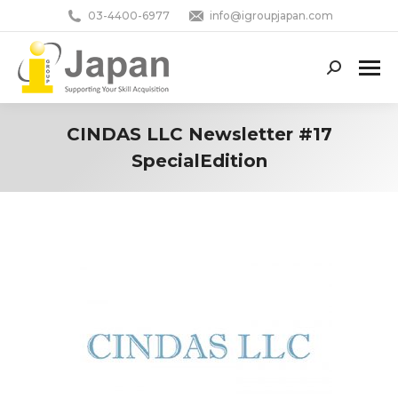
03-4400-6977
info@igroupjapan.com
Search:
CINDAS LLC Newsletter #17
SpecialEdition
You are here: