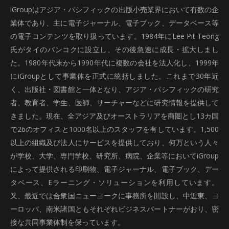
iGroupはアジア・パシフィックの出版小売業界において有数の企
業体であり、主に電子ジャーナル、電子ブック、データベース等
の電子コンテンツを取り扱っています。1984年にLee Pit Teong
氏がタイのバンコクに設立し、その後急速に成長・拡大しまし
た。1980年代末から1990年代に複数の会社を法人化し、1999年
にiGroupとして事業体を正式に統括しました。これまで30年近
く、出版社・図書館と一体となり、アジア・パシフィックの研究
者、教育者、学生、医師、サーチャーなどに研究情報を提供して
きました。現在、全アジア及びオーストラリアを商圏とし13カ国
で26のオフィスと1000名以上のスタッフを有しています。1,500
以上の組織及び法人にサービスを提供しており、何万という人々
が学校、大学、専門学校、研究所、病院、企業等においてiGroup
によって提供される印刷物、電子ジャーナル、電子ブック、デー
タベース、Eラーニング・ソリューションを利用しています。
又、最近では合衆国ニューヨークに事務所を開設し、中近東、ヨ
ーロッパ、南米諸国ともそれぞれビジネスパートナーがおり、密
接な共同事業体制を保っています。