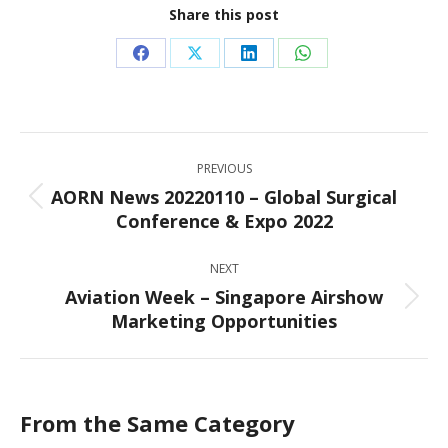
Share this post
Share
Share
Share
Share
on
on
on
on
Facebook
X
LinkedIn
WhatsApp
Post
PREVIOUS
navigation
AORN News 20220110 – Global Surgical
Previous
Conference & Expo 2022
post:
NEXT
Aviation Week – Singapore Airshow
Next
Marketing Opportunities
post:
From the Same Category