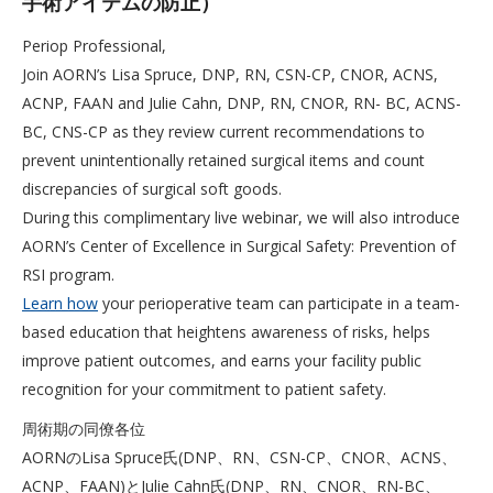
手術アイテムの防止）
Periop Professional,
Join AORN’s Lisa Spruce, DNP, RN, CSN-CP, CNOR, ACNS,
ACNP, FAAN and Julie Cahn, DNP, RN, CNOR, RN- BC, ACNS-
BC, CNS-CP as they review current recommendations to
prevent unintentionally retained surgical items and count
discrepancies of surgical soft goods.
During this complimentary live webinar, we will also introduce
AORN’s Center of Excellence in Surgical Safety: Prevention of
RSI program.
Learn how
your perioperative team can participate in a team-
based education that heightens awareness of risks, helps
improve patient outcomes, and earns your facility public
recognition for your commitment to patient safety.
周術期の同僚各位
AORNのLisa Spruce氏(DNP、RN、CSN-CP、CNOR、ACNS、
ACNP、FAAN)とJulie Cahn氏(DNP、RN、CNOR、RN-BC、