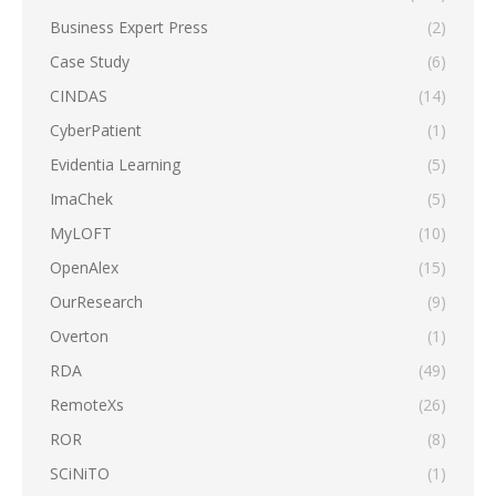
Business Expert Press
(2)
Case Study
(6)
CINDAS
(14)
CyberPatient
(1)
Evidentia Learning
(5)
ImaChek
(5)
MyLOFT
(10)
OpenAlex
(15)
OurResearch
(9)
Overton
(1)
RDA
(49)
RemoteXs
(26)
ROR
(8)
SCiNiTO
(1)