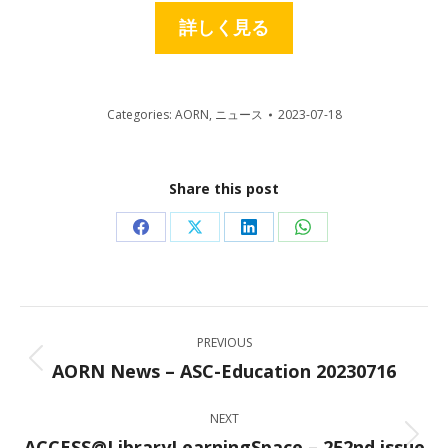
詳しく見る
Categories:
AORN
,
ニュース
2023-07-18
Share this post
Share
Share
Share
Share
on
on
on
on
Facebook
X
LinkedIn
WhatsApp
Post
PREVIOUS
navigation
AORN News – ASC-Education 20230716
Previous
post:
NEXT
ACCESS@LibraryLearningSpace – 252nd issue
Next