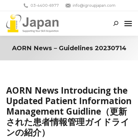
03-4400-6977
info@igroupjapan.com
Search:
AORN News – Guidelines 20230714
You are here:
AORN News Introducing the
Updated Patient Information
Management Guidline（更新
された患者情報管理ガイドライ
ンの紹介）