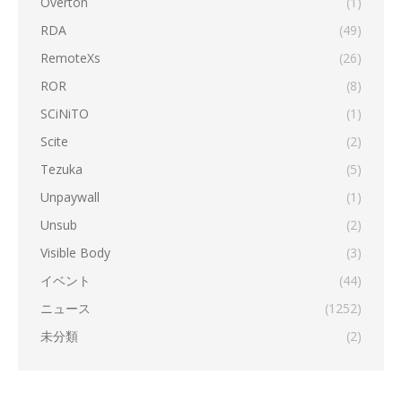
Overton
(1)
RDA
(49)
RemoteXs
(26)
ROR
(8)
SCiNiTO
(1)
Scite
(2)
Tezuka
(5)
Unpaywall
(1)
Unsub
(2)
Visible Body
(3)
イベント
(44)
ニュース
(1252)
未分類
(2)