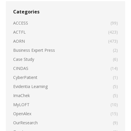
Categories
ACCESS
(99)
ACTFL
(423)
AORN
(473)
Business Expert Press
(2)
Case Study
(6)
CINDAS
(14)
CyberPatient
(1)
Evidentia Learning
(5)
ImaChek
(5)
MyLOFT
(10)
OpenAlex
(15)
OurResearch
(9)