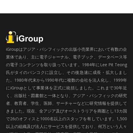
iGroupはアジア・パシフィックの出版小売業界において有数の企
業体であり、主に電子ジャーナル、電子ブック、データベース等
の電子コンテンツを取り扱っています。1984年にLee Pit Teong
氏がタイのバンコクに設立し、その後急速に成長・拡大しまし
た。1980年代末から1990年代に複数の会社を法人化し、1999年
にiGroupとして事業体を正式に統括しました。これまで30年近
く、出版社・図書館と一体となり、アジア・パシフィックの研究
者、教育者、学生、医師、サーチャーなどに研究情報を提供して
きました。現在、全アジア及びオーストラリアを商圏とし13カ国
で26のオフィスと1000名以上のスタッフを有しています。1,500
以上の組織及び法人にサービスを提供しており、何万という人々