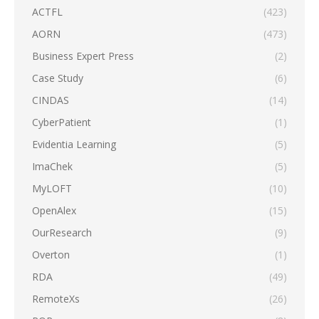
ACTFL
(423)
AORN
(473)
Business Expert Press
(2)
Case Study
(6)
CINDAS
(14)
CyberPatient
(1)
Evidentia Learning
(5)
ImaChek
(5)
MyLOFT
(10)
OpenAlex
(15)
OurResearch
(9)
Overton
(1)
RDA
(49)
RemoteXs
(26)