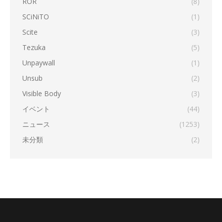
ROR
(8)
SCiNiTO
(1)
Scite
(3)
Tezuka
(5)
Unpaywall
(1)
Unsub
(2)
Visible Body
(3)
イベント
(44)
ニュース
(1253)
未分類
(2)