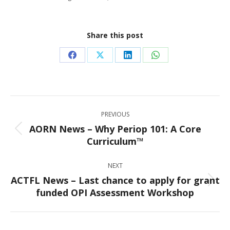
Share this post
Share
Share
Share
Share
on
on
on
on
Facebook
X
LinkedIn
WhatsApp
Post
PREVIOUS
navigation
AORN News – Why Periop 101: A Core
Previous
Curriculum™
post:
NEXT
ACTFL News – Last chance to apply for grant
Next
funded OPI Assessment Workshop
post: