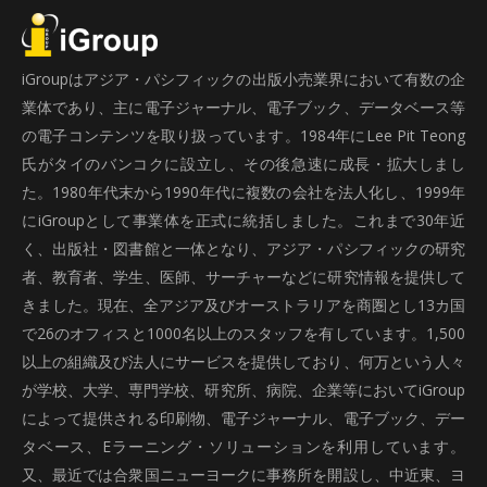
iGroupはアジア・パシフィックの出版小売業界において有数の企
業体であり、主に電子ジャーナル、電子ブック、データベース等
の電子コンテンツを取り扱っています。1984年にLee Pit Teong
氏がタイのバンコクに設立し、その後急速に成長・拡大しまし
た。1980年代末から1990年代に複数の会社を法人化し、1999年
にiGroupとして事業体を正式に統括しました。これまで30年近
く、出版社・図書館と一体となり、アジア・パシフィックの研究
者、教育者、学生、医師、サーチャーなどに研究情報を提供して
きました。現在、全アジア及びオーストラリアを商圏とし13カ国
で26のオフィスと1000名以上のスタッフを有しています。1,500
以上の組織及び法人にサービスを提供しており、何万という人々
が学校、大学、専門学校、研究所、病院、企業等においてiGroup
によって提供される印刷物、電子ジャーナル、電子ブック、デー
タベース、Eラーニング・ソリューションを利用しています。
又、最近では合衆国ニューヨークに事務所を開設し、中近東、ヨ