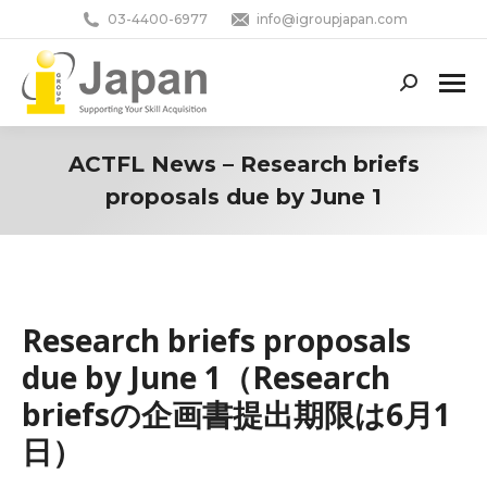
03-4400-6977
info@igroupjapan.com
Search:
ACTFL News – Research briefs
proposals due by June 1
You are here:
Research briefs proposals
due by June 1（Research
briefsの企画書提出期限は6月1
日）