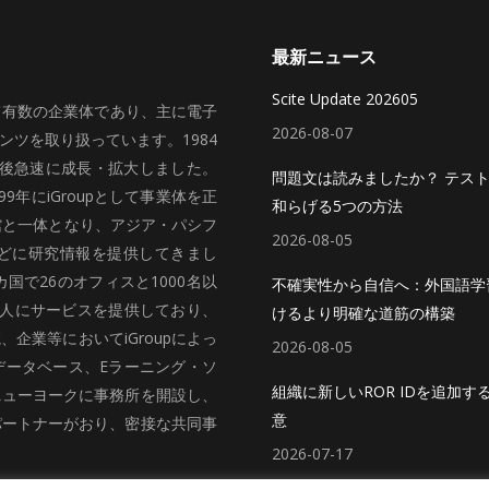
最新ニュース
Scite Update 202605
いて有数の企業体であり、主に電子
2026-08-07
ツを取り扱っています。1984
、その後急速に成長・拡大しました。
問題文は読みましたか？ テス
99年にiGroupとして事業体を正
和らげる5つの方法
館と一体となり、アジア・パシフ
2026-08-05
どに研究情報を提供してきまし
国で26のオフィスと1000名以
不確実性から自信へ：外国語学
法人にサービスを提供しており、
けるより明確な道筋の構築
企業等においてiGroupによっ
2026-08-05
データベース、Eラーニング・ソ
組織に新しいROR IDを追加す
ニューヨークに事務所を開設し、
意
パートナーがおり、密接な共同事
2026-07-17