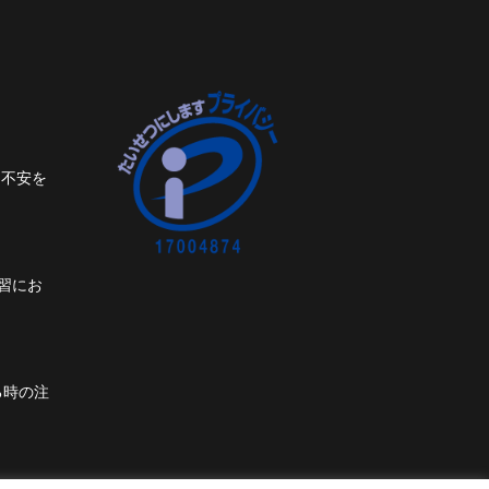
ト不安を
習にお
る時の注