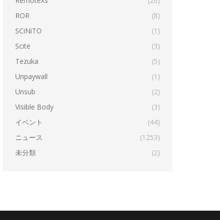
RemoteXs
(26)
ROR
(8)
SCiNiTO
(1)
Scite
(3)
Tezuka
(5)
Unpaywall
(1)
Unsub
(2)
Visible Body
(3)
イベント
(44)
ニュース
(1253)
未分類
(2)