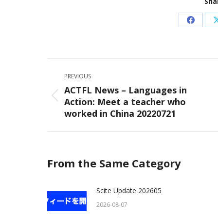
Sha
Share
on
Facebo
Post
PREVIOUS
navigation
ACTFL News – Languages in
Action: Meet a teacher who
Previous
worked in China 20220721
post:
From the Same Category
Scite Update 202605
2026-08-07