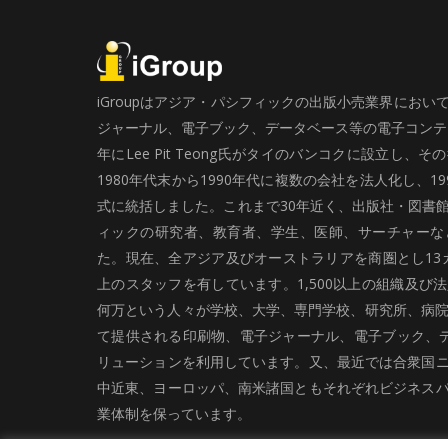
iGroupはアジア・パシフィックの出版小売業界にお
ジャーナル、電子ブック、データベース等の電子コンテン
年にLee Pit Teong氏がタイのバンコクに設立し
1980年代末から1990年代に複数の会社を法人化し、19
式に統括しました。これまで30年近く、出版社・図書
ィックの研究者、教育者、学生、医師、サーチャーな
た。現在、全アジア及びオーストラリアを商圏とし13カ
上のスタッフを有しています。1,500以上の組織及び
何万という人々が学校、大学、専門学校、研究所、病院、
て提供される印刷物、電子ジャーナル、電子ブック、
リューションを利用しています。又、最近では合衆国
中近東、ヨーロッパ、南米諸国ともそれぞれビジネス
業体制を保っています。