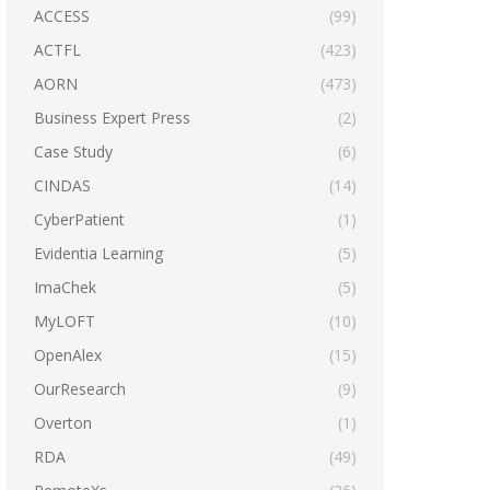
ACCESS
(99)
ACTFL
(423)
AORN
(473)
Business Expert Press
(2)
Case Study
(6)
CINDAS
(14)
CyberPatient
(1)
Evidentia Learning
(5)
ImaChek
(5)
MyLOFT
(10)
OpenAlex
(15)
OurResearch
(9)
Overton
(1)
RDA
(49)