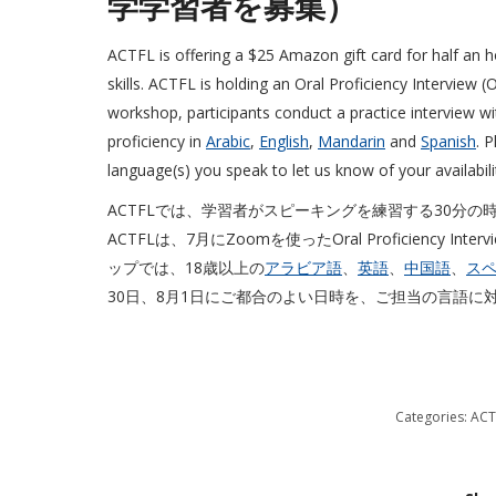
学学習者を募集）
ACTFL is offering a $25 Amazon gift card for half an ho
skills. ACTFL is holding an Oral Proficiency Interview
workshop, participants conduct a practice interview wit
proficiency in
Arabic
,
English
,
Mandarin
and
Spanish
. 
language(s) you speak to let us know of your availabili
ACTFLでは、学習者がスピーキングを練習する30分
ACTFLは、7月にZoomを使ったOral Proficiency Inte
ップでは、18歳以上の
アラビア語
、
英語
、
中国語
、
ス
30日、8月1日にご都合のよい日時を、ご担当の言語に
Categories:
ACT