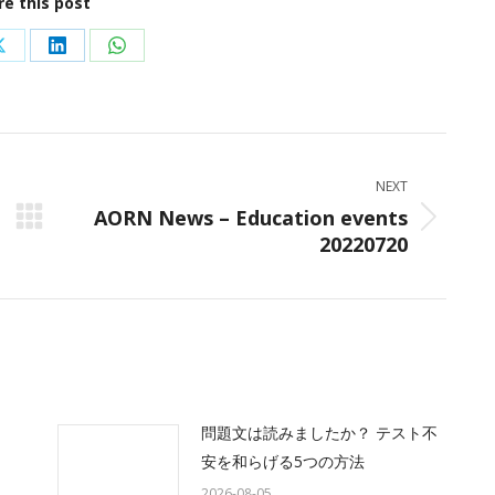
re this post
Share
Share
Share
on
on
on
ok
X
LinkedIn
WhatsApp
NEXT
AORN News – Education events
Next
20220720
post:
問題文は読みましたか？ テスト不
安を和らげる5つの方法
2026-08-05