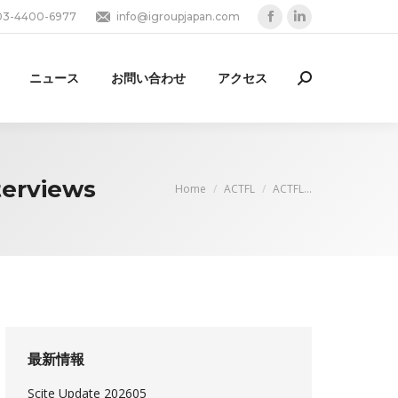
03-4400-6977
info@igroupjapan.com
Facebook
Linkedin
page
page
opens
opens
ニュース
お問い合わせ
アクセス
Search:
in
in
new
new
window
window
terviews
You are here:
Home
ACTFL
ACTFL…
最新情報
Scite Update 202605