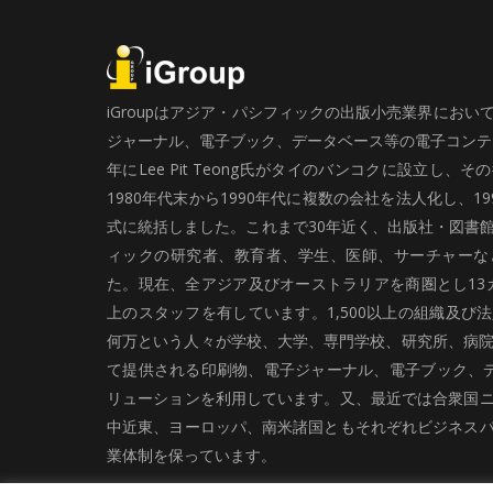
iGroupはアジア・パシフィックの出版小売業界にお
ジャーナル、電子ブック、データベース等の電子コンテン
年にLee Pit Teong氏がタイのバンコクに設立し
1980年代末から1990年代に複数の会社を法人化し、19
式に統括しました。これまで30年近く、出版社・図書
ィックの研究者、教育者、学生、医師、サーチャーな
た。現在、全アジア及びオーストラリアを商圏とし13カ
上のスタッフを有しています。1,500以上の組織及び
何万という人々が学校、大学、専門学校、研究所、病院、
て提供される印刷物、電子ジャーナル、電子ブック、
リューションを利用しています。又、最近では合衆国
中近東、ヨーロッパ、南米諸国ともそれぞれビジネス
業体制を保っています。