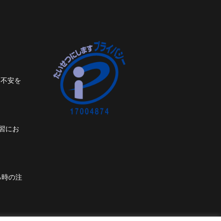
ト不安を
習にお
る時の注