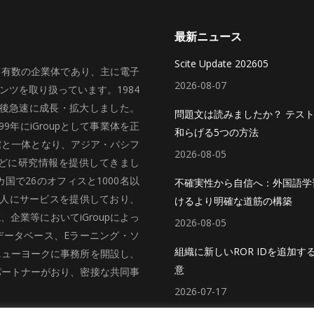
最新ニュース
Scite Update 202605
いて有数の企業体であり、主に電子
2026-08-07
ツを取り扱っています。1984
、その後急速に成長・拡大しました。
問題文は読みましたか？ テス
99年にiGroupとして事業体を正
和らげる5つの方法
館と一体となり、アジア・パシフ
2026-08-05
どに研究情報を提供してきまし
国で26のオフィスと1000名以
不確実性から自信へ：外国語学
法人にサービスを提供しており、
けるより明確な道筋の構築
企業等においてiGroupによっ
2026-08-05
データベース、Eラーニング・ソ
組織に新しいROR IDを追加す
ニューヨークに事務所を開設し、
意
パートナーがおり、密接な共同事
2026-07-17