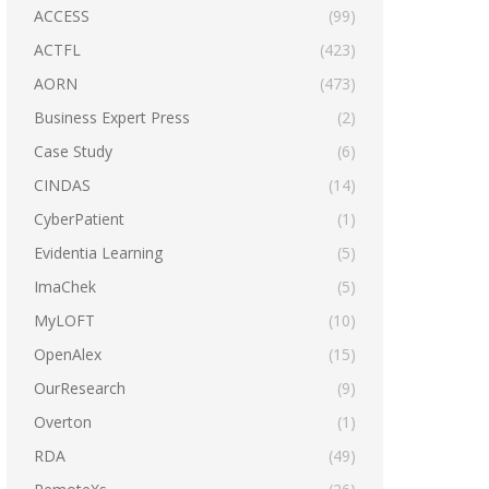
ACCESS
(99)
ACTFL
(423)
AORN
(473)
Business Expert Press
(2)
Case Study
(6)
CINDAS
(14)
CyberPatient
(1)
Evidentia Learning
(5)
ImaChek
(5)
MyLOFT
(10)
OpenAlex
(15)
OurResearch
(9)
Overton
(1)
RDA
(49)