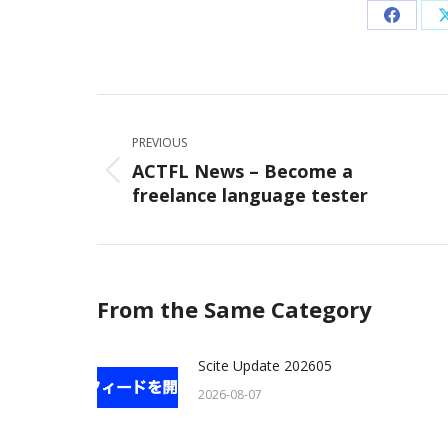
Share
on
Facebo
Post
navigation
PREVIOUS
ACTFL News – Become a
Previous
freelance language tester
post:
From the Same Category
Scite Update 202605
2026-08-07