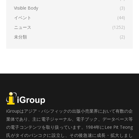
Visible Body
(3)
イベント
(44)
ニュース
(1252)
未分類
(2)
iGroupはアジア・パシフィックの出版小売業界において有数の企
業体であり、主に電子ジャーナル、電子ブック、データベース等
の電子コンテンツを取り扱っています。1984年にLee Pit Teong
氏がタイのバンコクに設立し、その後急速に成長・拡大しまし