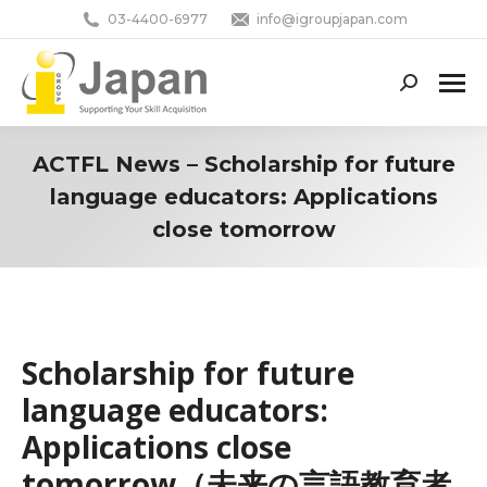
03-4400-6977
info@igroupjapan.com
Search:
ACTFL News – Scholarship for future
language educators: Applications
close tomorrow
You are here:
Scholarship for future
language educators:
Applications close
tomorrow（未来の言語教育者