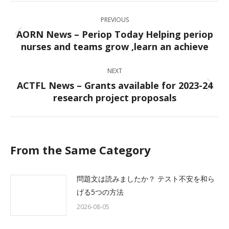
Post
PREVIOUS
navigation
AORN News – Periop Today Helping periop
Previous
nurses and teams grow ,learn an achieve
post:
NEXT
ACTFL News – Grants available for 2023-24
Next
research project proposals
post:
From the Same Category
問題文は読みましたか？ テスト不安を和ら
げる5つの方法
2026-08-05