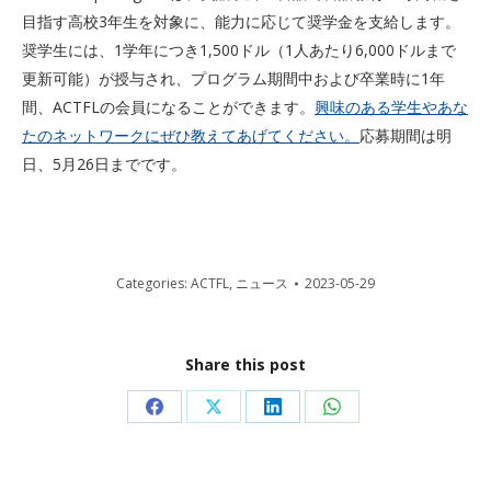
目指す高校3年生を対象に、能力に応じて奨学金を支給します。
奨学生には、1学年につき1,500ドル（1人あたり6,000ドルまで
更新可能）が授与され、プログラム期間中および卒業時に1年
間、ACTFLの会員になることができます。
興味のある学生やあな
たのネットワークにぜひ教えてあげてください。
応募期間は明
日、5月26日までです。
Categories:
ACTFL
,
ニュース
2023-05-29
Share this post
Share
Share
Share
Share
on
on
on
on
Facebook
X
LinkedIn
WhatsApp