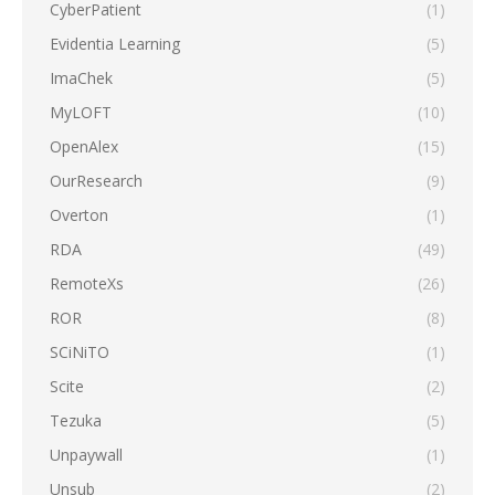
CyberPatient
(1)
Evidentia Learning
(5)
ImaChek
(5)
MyLOFT
(10)
OpenAlex
(15)
OurResearch
(9)
Overton
(1)
RDA
(49)
RemoteXs
(26)
ROR
(8)
SCiNiTO
(1)
Scite
(2)
Tezuka
(5)
Unpaywall
(1)
Unsub
(2)