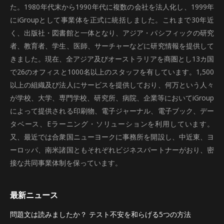
た。1980年代末から1990年代に複数の会社を法人化し、1999年
にiGroupとして事業体を正式に統括しました。これまで30年近
く、出版社・図書館と一体となり、アジア・パシフィックの研究
者、教育者、学生、医師、サーチャーなどに研究情報を提供して
きました。現在、全アジア及びオーストラリアを商圏とし13カ国
で26のオフィスと1000名以上のスタッフを有しています。1,500
以上の組織及び法人にサービスを提供しており、何万という人々
が学校、大学、専門学校、研究所、病院、企業等においてiGroup
によって提供される印刷物、電子ジャーナル、電子ブック、デー
タベース、Eラーニング・ソリューションを利用しています。
又、最近では合衆国ニューヨークに事務所を開設し、中近東、ヨ
ーロッパ、南米諸国ともそれぞれビジネスパートナーがおり、密
接な共同事業体制を保っています。
最新ニュース
問題文は読みましたか？ テスト不安を和らげる5つの方法