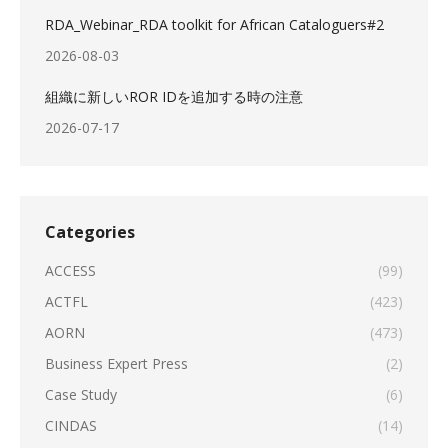
RDA_Webinar_RDA toolkit for African Cataloguers#2
2026-08-03
組織に新しいROR IDを追加する時の注意
2026-07-17
Categories
ACCESS
(99)
ACTFL
(423)
AORN
(473)
Business Expert Press
(2)
Case Study
(6)
CINDAS
(14)