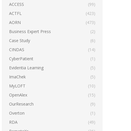
ACCESS
(99)
ACTFL
(423)
AORN
(473)
Business Expert Press
(2)
Case Study
(6)
CINDAS
(14)
CyberPatient
(1)
Evidentia Learning
(5)
ImaChek
(5)
MyLOFT
(10)
OpenAlex
(15)
OurResearch
(9)
Overton
(1)
RDA
(49)