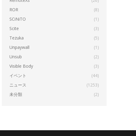
RemoteXs
(26)
ROR
(8)
SCiNiTO
(1)
Scite
(3)
Tezuka
(5)
Unpaywall
(1)
Unsub
(2)
Visible Body
(3)
イベント
(44)
ニュース
(1253)
未分類
(2)