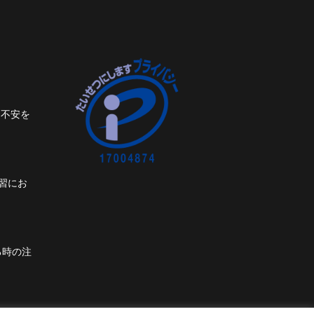
ト不安を
習にお
る時の注