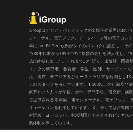
iGroupはアジア・パシフィックの出版小売業界にお
ジャーナル、電子ブック、データベース等の電子コンテン
年にLee Pit Teong氏がタイのバンコクに設立し
1980年代末から1990年代に複数の会社を法人化し、19
式に統括しました。これまで30年近く、出版社・図書
ィックの研究者、教育者、学生、医師、サーチャーな
た。現在、全アジア及びオーストラリアを商圏とし13カ
上のスタッフを有しています。1,500以上の組織及び
何万という人々が学校、大学、専門学校、研究所、病院、
て提供される印刷物、電子ジャーナル、電子ブック、
リューションを利用しています。又、最近では合衆国
中近東、ヨーロッパ、南米諸国ともそれぞれビジネス
業体制を保っています。