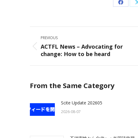
Share
on
Facebo
Post
PREVIOUS
navigation
ACTFL News – Advocating for
Previous
change: How to be heard
post:
From the Same Category
Scite Update 202605
2026-08-07