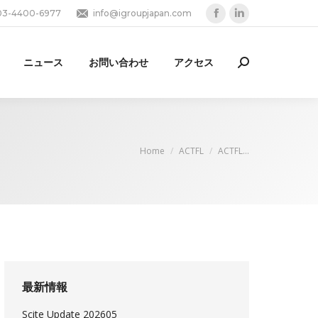
03-4400-6977
info@igroupjapan.com
Facebook
Linkedin
page
page
opens
opens
ニュース
お問い合わせ
アクセス
Search:
in
in
new
new
window
window
You are here:
Home
ACTFL
ACTFL…
最新情報
Scite Update 202605