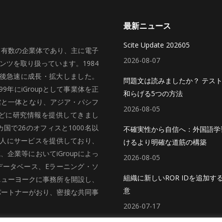
最新ニュース
Scite Update 202605
いて有数の企業体であり、主に電子
2026-08-07
ツを取り扱っています。1984
、その後急速に成長・拡大しました。
問題文は読みましたか？ テス
99年にiGroupとして事業体を正
和らげる5つの方法
館と一体となり、アジア・パシフ
2026-08-05
どに研究情報を提供してきまし
国で26のオフィスと1000名以
不確実性から自信へ：外国語学
法人にサービスを提供しており、
けるより明確な道筋の構築
企業等においてiGroupによっ
2026-08-05
データベース、Eラーニング・ソ
組織に新しいROR IDを追加す
ニューヨークに事務所を開設し、
意
パートナーがおり、密接な共同事
2026-07-17