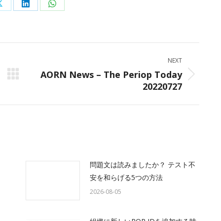
Share
Share
Share
on
on
on
ok
X
LinkedIn
WhatsApp
NEXT
AORN News – The Periop Today
Next
20220727
post:
問題文は読みましたか？ テスト不
安を和らげる5つの方法
2026-08-05