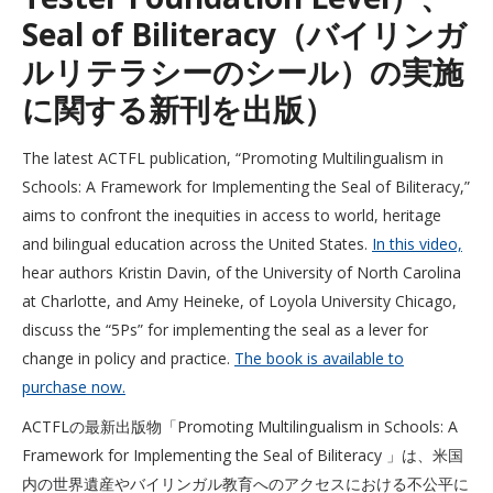
Seal of Biliteracy（バイリンガ
ルリテラシーのシール）の実施
に関する新刊を出版）
The latest ACTFL publication, “Promoting Multilingualism in
Schools: A Framework for Implementing the Seal of Biliteracy,”
aims to confront the inequities in access to world, heritage
and bilingual education across the United States.
In this video,
hear authors Kristin Davin, of the University of North Carolina
at Charlotte, and Amy Heineke, of Loyola University Chicago,
discuss the “5Ps” for implementing the seal as a lever for
change in policy and practice.
The book is available to
purchase now.
ACTFLの最新出版物「Promoting Multilingualism in Schools: A
Framework for Implementing the Seal of Biliteracy 」は、米国
内の世界遺産やバイリンガル教育へのアクセスにおける不公平に