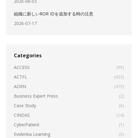
2026-08-03
組織に新しいROR IDを追加する時の注意
2026-07-17
Categories
ACCESS
(99)
ACTFL
(423)
AORN
(473)
Business Expert Press
(2)
Case Study
(6)
CINDAS
(14)
CyberPatient
(1)
Evidentia Learning
(5)