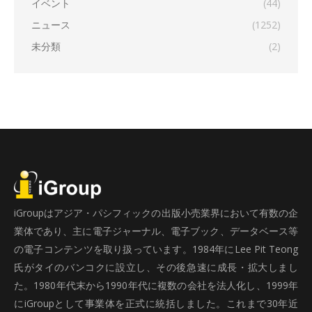
イベント
(44)
ニュース
(1252)
未分類
(2)
iGroupはアジア・パシフィックの出版小売業界において有数の企
業体であり、主に電子ジャーナル、電子ブック、データベース等
の電子コンテンツを取り扱っています。1984年にLee Pit Teong
氏がタイのバンコクに設立し、その後急速に成長・拡大しまし
た。1980年代末から1990年代に複数の会社を法人化し、1999年
にiGroupとして事業体を正式に統括しました。これまで30年近