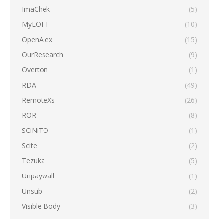
ImaChek
(5)
MyLOFT
(10)
OpenAlex
(15)
OurResearch
(9)
Overton
(1)
RDA
(49)
RemoteXs
(26)
ROR
(8)
SCiNiTO
(1)
Scite
(2)
Tezuka
(5)
Unpaywall
(1)
Unsub
(2)
Visible Body
(3)