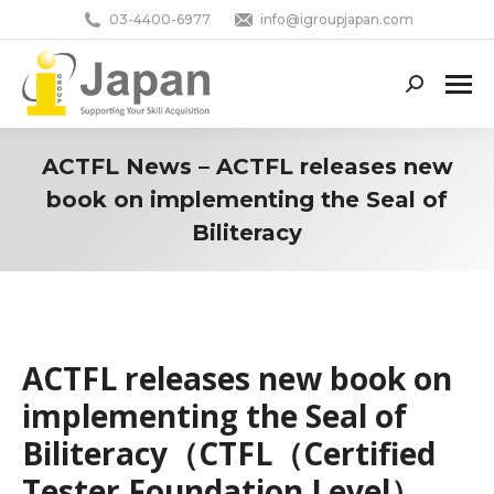
03-4400-6977
info@igroupjapan.com
Search:
ACTFL News – ACTFL releases new
book on implementing the Seal of
Biliteracy
You are here:
ACTFL releases new book on
implementing the Seal of
Biliteracy（CTFL（Certified
Tester Foundation Level）、