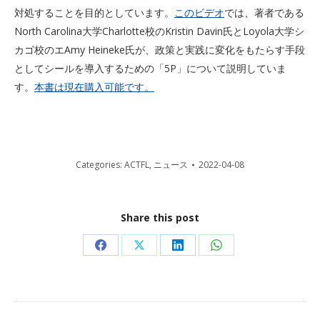
対処することを目的としています。
このビデオ
では、著者である
North Carolina大学Charlotte校のKristin Davin氏とLoyola大学シ
カゴ校のエAmy Heineke氏が、政策と実践に変化をもたらす手段
としてシールを導入するための「5P」について説明していま
す。
本書は現在購入可能です。
Categories:
ACTFL
,
ニュース
2022-04-08
Share this post
Share
Share
Share
Share
on
on
on
on
Facebook
X
LinkedIn
WhatsApp
Post