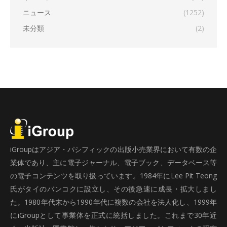
ニュース
(1252)
未分類
(2)
iGroupはアジア・パシフィックの出版小売業界において有数の企
業体であり、主に電子ジャーナル、電子ブック、データベース等
の電子コンテンツを取り扱っています。1984年にLee Pit Teong
氏がタイのバンコクに設立し、その後急速に成長・拡大しまし
た。1980年代末から1990年代に複数の会社を法人化し、1999年
にiGroupとして事業体を正式に統括しました。これまで30年近