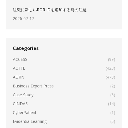
組織に新しいROR IDを追加する時の注意
2026-07-17
Categories
ACCESS
(99)
ACTFL
(423)
AORN
(473)
Business Expert Press
(2)
Case Study
(6)
CINDAS
(14)
CyberPatient
(1)
Evidentia Learning
(5)