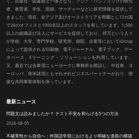
く、出版社・図書館と一体となり、アジア・パシフィックの研究
者、教育者、学生、医師、サーチャーなどに研究情報を提供して
きました。現在、全アジア及びオーストラリアを商圏とし13カ国
で26のオフィスと1000名以上のスタッフを有しています。1,500
以上の組織及び法人にサービスを提供しており、何万という人々
が学校、大学、専門学校、研究所、病院、企業等においてiGroup
によって提供される印刷物、電子ジャーナル、電子ブック、デー
タベース、Eラーニング・ソリューションを利用しています。
又、最近では合衆国ニューヨークに事務所を開設し、中近東、ヨ
ーロッパ、南米諸国ともそれぞれビジネスパートナーがおり、密
接な共同事業体制を保っています。
最新ニュース
問題文は読みましたか？ テスト不安を和らげる5つの方法
2026-08-05
不確実性から自信へ：外国語学習におけるより明確な道筋の構築