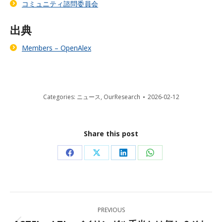
コミュニティ諮問委員会
出典
Members – OpenAlex
Categories:
ニュース
,
OurResearch
2026-02-12
Share this post
Share
Share
Share
Share
on
on
on
on
Facebook
X
LinkedIn
WhatsApp
Post
PREVIOUS
navigation