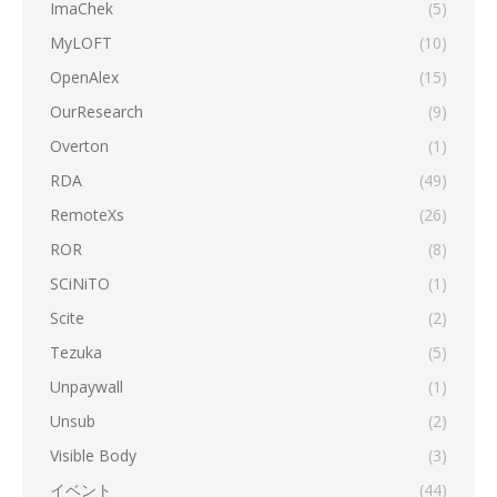
ImaChek
(5)
MyLOFT
(10)
OpenAlex
(15)
OurResearch
(9)
Overton
(1)
RDA
(49)
RemoteXs
(26)
ROR
(8)
SCiNiTO
(1)
Scite
(2)
Tezuka
(5)
Unpaywall
(1)
Unsub
(2)
Visible Body
(3)
イベント
(44)