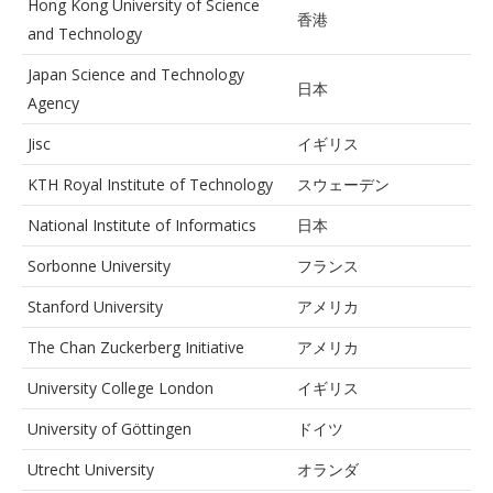
Hong Kong University of Science
香港
and Technology
Japan Science and Technology
日本
Agency
Jisc
イギリス
KTH Royal Institute of Technology
スウェーデン
National Institute of Informatics
日本
Sorbonne University
フランス
Stanford University
アメリカ
The Chan Zuckerberg Initiative
アメリカ
University College London
イギリス
University of Göttingen
ドイツ
Utrecht University
オランダ