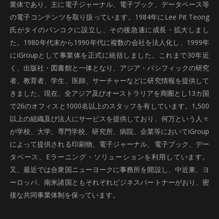
業体であり、主に電子ジャーナル、電子ブック、データベース等
の電子コンテンツを取り扱っています。1984年にLee Pit Teong
氏がタイのバンコクに設立し、その後急速に成長・拡大しまし
た。1980年代末から1990年代に複数の会社を法人化し、1999年
にiGroupとして事業体を正式に統括しました。これまで30年近
く、出版社・図書館と一体となり、アジア・パシフィックの研究
者、教育者、学生、医師、サーチャーなどに研究情報を提供して
きました。現在、全アジア及びオーストラリアを商圏とし13カ国
で26のオフィスと1000名以上のスタッフを有しています。1,500
以上の組織及び法人にサービスを提供しており、何万という人々
が学校、大学、専門学校、研究所、病院、企業等においてiGroup
によって提供される印刷物、電子ジャーナル、電子ブック、デー
タベース、Eラーニング・ソリューションを利用しています。
又、最近では合衆国ニューヨークに事務所を開設し、中近東、ヨ
ーロッパ、南米諸国ともそれぞれビジネスパートナーがおり、密
接な共同事業体制を保っています。