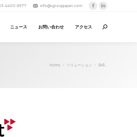
03-4400-6977
info@igroupjapan.com
Facebook
Linkedin
page
page
opens
opens
ニュース
お問い合わせ
アクセス
Search:
in
in
new
new
window
window
You are here:
Home
ソリューション
Skill…