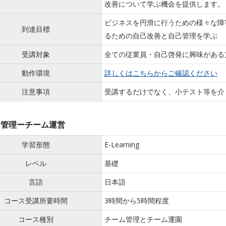
改善について学ぶ機会を提供します。
ビジネスを円滑に行うための様々な障
到達目標
るための自己改善と自己管理を学ぶ
受講対象
全ての従業員・自己啓発に興味がある
動作環境
詳しくはこちらからご確認ください
注意事項
受講するだけでなく、小テスト等を介
ム管理ーチーム運営
学習形態
E-Learning
レベル
基礎
言語
日本語
コース受講所要時間
3時間から5時間程度
コース種別
チーム管理とチーム運園