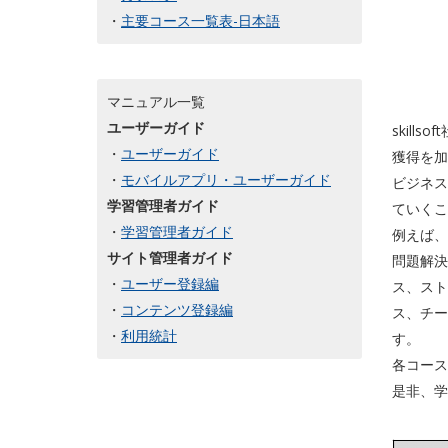
・
主要コース一覧表-日本語
マニュアル一覧
ユーザーガイド
skil
・
ユーザーガイド
獲得を加
・
モバイルアプリ・ユーザーガイド
ビジネス
学習管理者ガイド
ていくこ
・
学習管理者ガイド
例えば、
サイト管理者ガイド
問題解決
・
ユーザー登録編
ス、スト
・
コンテンツ登録編
ス、チー
・
利用統計
す。
各コース
是非、学