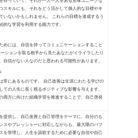
を持っていて、それが一人一人をある意味ユニークな
つスキルにも、それをどう活かして個人的な目標やキ
ていないかもしれません。 これらの目標を達成するう
続的な学習を利用する能力です。
ためには、自信を持ってコミュニケーションすること
ケーションを取る相手から見たあなたがイライラしたり
、自信がない人なのだと思われる可能性があります。
」
は常にあるものです。 自己改善は生涯にわたる学びの
しての人生に長く残るポジティブな影響を与えます。
の両方に向けた組織学習を推進することで、自己啓発
を提供し、自己改善と自己管理をテーマに、自分のも
レスやプレッシャーに対応しながらも、最大限のパフ
スを管理し、人生を謳歌するために必要な自信や自己