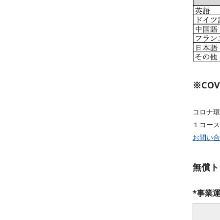
※CO
コロナ環
１コース
お問い合
無償ト
*事業