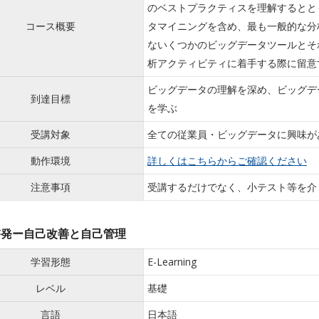
のベストプラクティスを理解するとと
コース概要
タマイニングを含め、最も一般的な分
ないくつかのビッグデータツールとそ
析アクティビティに着手する際に留意
ビッグデータの理解を深め、ビッグデ
到達目標
を学ぶ
受講対象
全ての従業員・ビッグデータに興味が
動作環境
詳しくはこちらからご確認ください
注意事項
受講するだけでなく、小テスト等を介
啓発ー自己改善と自己管理
学習形態
E-Learning
レベル
基礎
言語
日本語