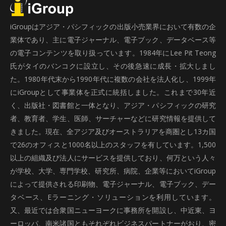
iGroupはアジア・パシフィックの出版小売業界において有数の企
業体であり、主に電子ジャーナル、電子ブック、データベース等
の電子コンテンツを取り扱っています。1984年にLee Pit Teong
氏がタイのバンコクに設立し、その後急速に成長・拡大しまし
た。1980年代末から1990年代に複数の会社を法人化し、1999年
にiGroupとして事業体を正式に統括しました。これまで30年近
く、出版社・図書館と一体となり、アジア・パシフィックの研究
者、教育者、学生、医師、サーチャーなどに研究情報を提供して
きました。現在、全アジア及びオーストラリアを商圏とし13カ国
で26のオフィスと1000名以上のスタッフを有しています。1,500
以上の組織及び法人にサービスを提供しており、何万という人々
が学校、大学、専門学校、研究所、病院、企業等においてiGroup
によって提供される印刷物、電子ジャーナル、電子ブック、デー
タベース、Eラーニング・ソリューションを利用しています。
又、最近では合衆国ニューヨークに事務所を開設し、中近東、ヨ
ーロッパ、南米諸国ともそれぞれビジネスパートナーがおり、密